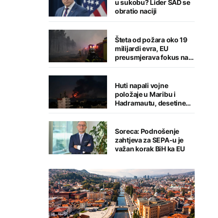
u sukobu? Lider SAD se
obratio naciji
Šteta od požara oko 19
milijardi evra, EU
preusmjerava fokus na
prevenciju
Huti napali vojne
položaje u Maribu i
Hadramautu, desetine
stradalih
Soreca: Podnošenje
zahtjeva za SEPA-u je
važan korak BiH ka EU