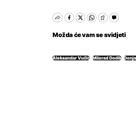
Možda će vam se svidjeti
Aleksandar Vučić
Milorad Dodik
Donja