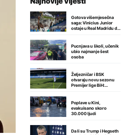
Najnovije vijesti
Gotova višemjesečna
saga: Vinicius Junior
ostaje u Real Madridu do
2032. godine
Pucnjava u školi, učenik
ubio najmanje šest
osoba
Željezničar i BSK
otvaraju novu sezonu
Premijer lige BiH:
Sarajlije u problemima,
Banjalučani pišu istoriju
Poplave u Kini,
evakuisano skoro
30.000 ljudi
Da li su Trump i Hegseth