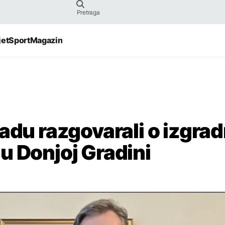
jet
Sport
Magazin
adu razgovarali o izgrad
u Donjoj Gradini