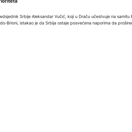
rioriteta
edsjednik Srbije Aleksandar Vučić, koji u Draču učestvuje na samitu
do-Brioni, istakao je da Srbija ostaje posvećena naporima da prošire
tane jedan od prioriteta i dodao da je uvjeren da širenje Unije treba 
sno upisano u agendu Zapadnog Balkana.
.10.2025
KTUELNO
astanak lidera Zapadnog Balkana u Draču, prisustvuju čla
redsjedništva BiH
deri Zapadnog Balkana sastaju se danas u Draču, u Albaniji, na samitu 
do-Brioni. Glavna tema bit će evropska perspektiva Zapadnog Balka
sebnim fokusom na Plan rasta regiona.
.10.2025