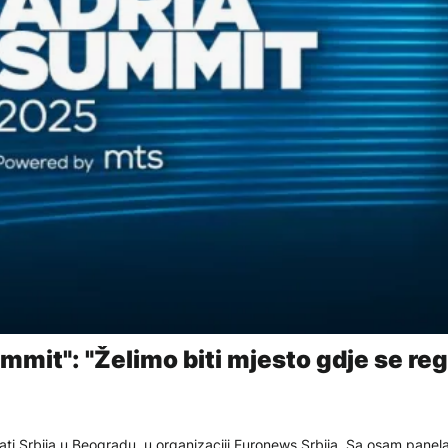
mmit": "Želimo biti mjesto gdje se re
ti Srbija u Beogradu, u organizaciji Euronews Srbija. Sa osam panel