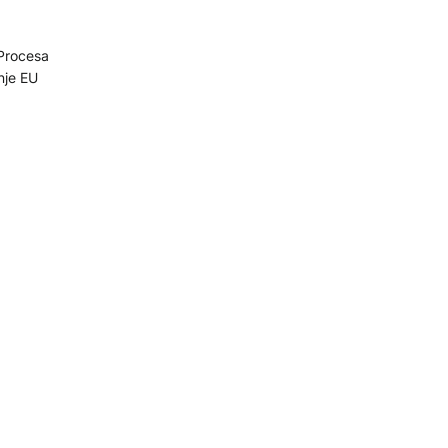
 Procesa
nje EU
da ostane
novi
inicijative
na, s