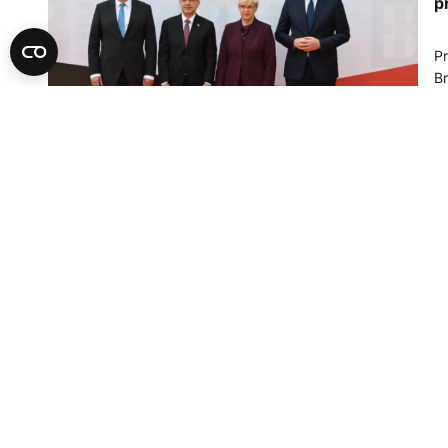
p
Pr
Br
os
ja
06
A
S
P
Li
Br
po
06