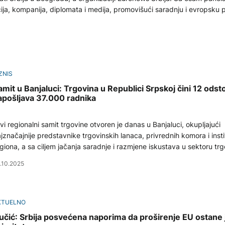
ucija, kompanija, diplomata i medija, promovišući saradnju i evropsku 
ZNIS
amit u Banjaluci: Trgovina u Republici Srpskoj čini 12 odst
apošljava 37.000 radnika
vi regionalni samit trgovine otvoren je danas u Banjaluci, okupljajući
jznačajnije predstavnike trgovinskih lanaca, privrednih komora i instit
giona, a sa ciljem jačanja saradnje i razmjene iskustava u sektoru trg
.10.2025
KTUELNO
učić: Srbija posvećena naporima da proširenje EU ostane