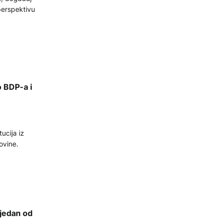
perspektivu
o BDP-a i
ucija iz
ovine.
 jedan od