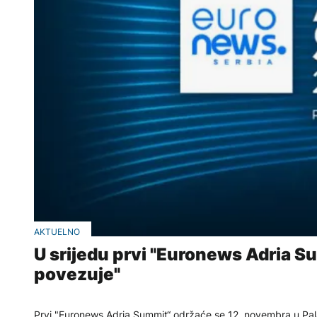
AKTUELNO
U srijedu prvi "Euronews Adria Su
povezuje"
Prvi "Euronews Adria Summit“ održaće se 12. novembra u Pala