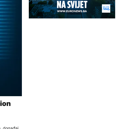
gion
a, događaj