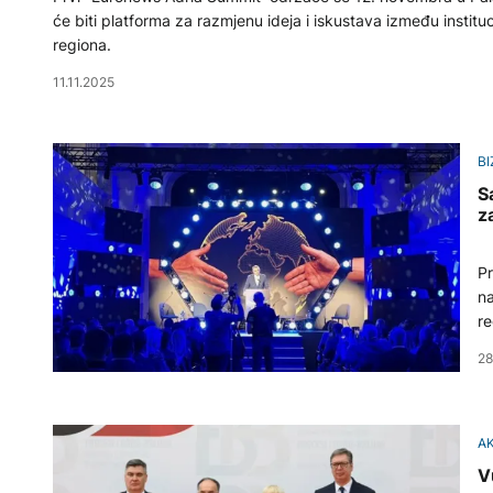
će biti platforma za razmjenu ideja i iskustava između instit
regiona.
11.11.2025
BI
S
z
Pr
na
re
28
A
V