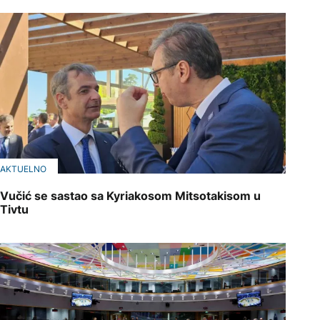
AKTUELNO
Vučić se sastao sa Kyriakosom Mitsotakisom u
Tivtu