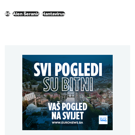
RS
Alen Šeranić
Hantavirus