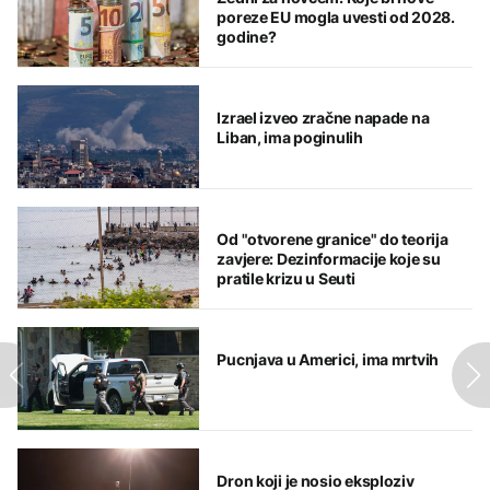
poreze EU mogla uvesti od 2028.
godine?
Izrael izveo zračne napade na
Liban, ima poginulih
Od "otvorene granice" do teorija
zavjere: Dezinformacije koje su
pratile krizu u Seuti
Pucnjava u Americi, ima mrtvih
Dron koji je nosio eksploziv