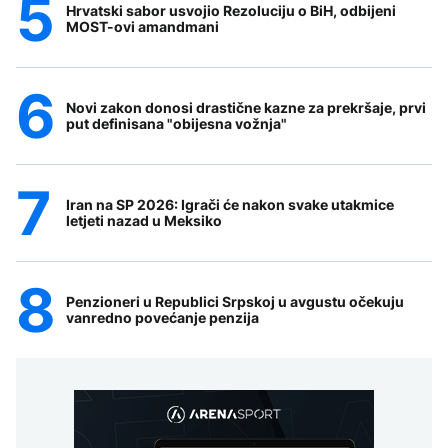
Hrvatski sabor usvojio Rezoluciju o BiH, odbijeni
MOST-ovi amandmani
Novi zakon donosi drastične kazne za prekršaje, prvi
put definisana "obijesna vožnja"
Iran na SP 2026: Igrači će nakon svake utakmice
letjeti nazad u Meksiko
Penzioneri u Republici Srpskoj u avgustu očekuju
vanredno povećanje penzija