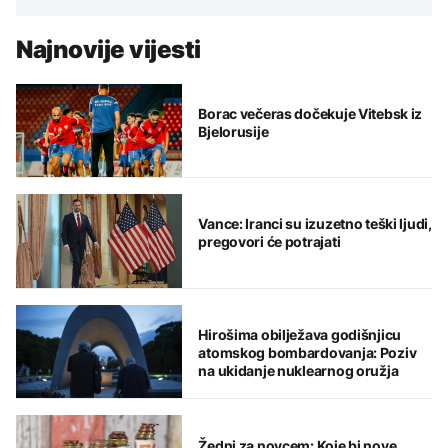
Najnovije vijesti
Borac večeras dočekuje Vitebsk iz
Bjelorusije
Vance: Iranci su izuzetno teški ljudi,
pregovori će potrajati
Hirošima obilježava godišnjicu
atomskog bombardovanja: Poziv
na ukidanje nuklearnog oružja
Žedni za novcem: Koje bi nove