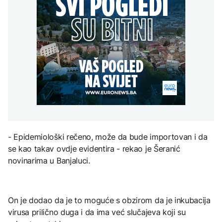
WP: Trump kritikovao
se približila kućama u
AKTUELNO
spektakl “Brechtovi
Hegsetha zbog
selima Poljice Petrovo i
duhovi”
nestašice naoružanja;
Marići
Plan da se u Crnoj Gori
Oglasio se predsjednik
AKTUELNO
prave centri za prihvat
migranata? Spajić:
TEHNOLOGIJA
Kritično u Trebinju: Vatra
Nismo vodili pregovore
se približila kućama u
Dio rakete SpaceX
AKTUELNO
selima Poljice Petrovo i
velikom brzinom pada
Marići
na Mjesec
Rusija: Masovan napad
dronovima na Jaroslavlj,
meta navodno bila
rafinerija
TEHNOLOGIJA
Britanska kraljevska
- Epidemiološki rečeno, može da bude importovan i da
kovnica iz elektronskog
se kao takav ovdje evidentira - rekao je Šeranić
otpada izdvaja zlato
novinarima u Banjaluci.
On je dodao da je to moguće s obzirom da je inkubacija
virusa prilično duga i da ima već slučajeva koji su