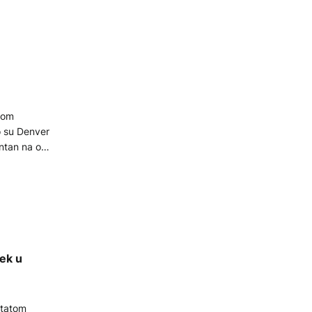
nom
o su Denver
antan na obe
jek u
ltatom