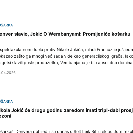
OŠARKA
enver slavio, Jokić O Wembanyami: Promijeniće košarku
spektakularnom duelu protiv Nikole Jokića, mladi Francuz je još jed
kazao zašto ga mnogi već sada vide kao generacijskog igrača. Iak
getsi slavili posle produžetka, Vembanjama je bio apsolutno domin
rane parketa.
.04.2026
OŠARKA
ikola Jokić će drugu godinu zaredom imati tripl-dabl pros
ezoni
šarkaši Denvera pobijedili su danas u Solt Lejk Sitiju ekipu Jute rezu