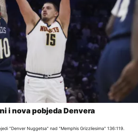
oni i nova pobjeda Denvera
pobjedi "Denver Nuggetsa" nad "Memphis Grizzliesima" 136:119.