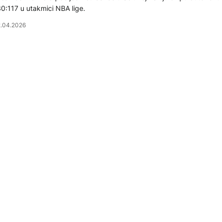
0:117 u utakmici NBA lige.
.04.2026
OŠARKA
okić igrač sedmice u svojoj konferenciji, 20. put u karijeri
šarkaš Nikola Jokić, koji igra za "Denver Nuggets", proglašen je ig
dmice Zapadne konferencije po 20. put u karijeri, objavljeno je veče
ranici NBA.
.03.2026
OŠARKA
BA liga pokrenula istragu protiv Denvera i Lakersa