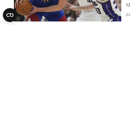
13
02
K
J
Ko
se
st
30
K
N