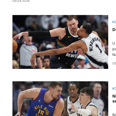
09.04.2026
K
D
U 
po
Na
st
05
K
N
s
Ko