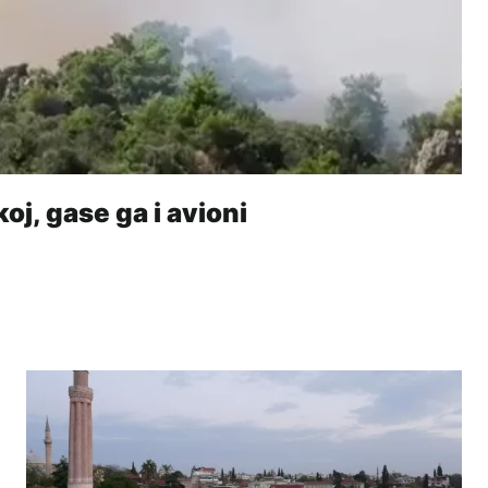
oj, gase ga i avioni