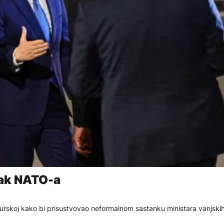
nak NATO-a
 Turskoj kako bi prisustvovao neformalnom sastanku ministara vanjski