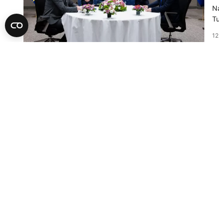
Na
Tu
12
PO
C
T
Pr
s
11
PO
P