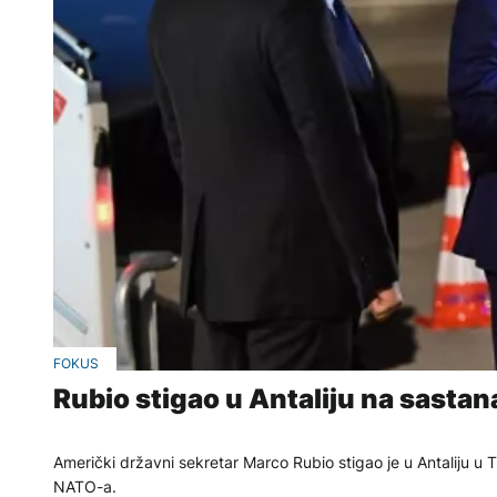
FOKUS
Rubio stigao u Antaliju na sasta
Američki državni sekretar Marco Rubio stigao je u Antaliju u
NATO-a.