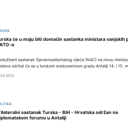
VROPA
urska će u maju biti domaćin sastanka ministara vanjskih 
ATO-a
službeni sastanak Sjevernoatlantskog vijeća (NAC) na nivou minista
slova održat će se u turskom sredozemnom gradu Antaliji 14. i 15. m
.04.2025
LITIKA
rilateralni sastanak Turska - BiH - Hrvatska održan na
iplomatskom forumu u Antaliji