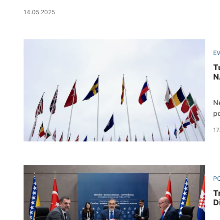
14.05.2025
E
T
N
Ne
po
17
PO
T
D