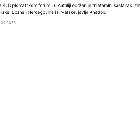
 4. Diplomatskom forumu u Antaliji održan je trilateralni sastanak i
rske, Bosne i Hercegovine i Hrvatske, javlja Anadolu.
.04.2025
LITIKA
vijanovićeva sa susrela sa Erdoganom u Antaliji: "Predsje
urske važan sagovornik"
edsjedavajuća Predsjedništva BiH Željka Cvijanović susrela se danas u
a predsjednikom Turske Recepom Tayyipom Erdoganom.
.04.2025
LITIKA
redsjedništvo BiH na poziv Erdogana učestvuje na 4. Anta