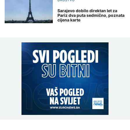
Sarajevo dobilo direktan let za
Pariz dva puta sedmično, poznata
cijena karte