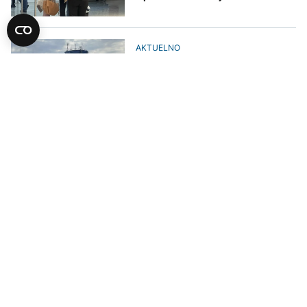
AKTUELNO
Đokić za Euronews: Avion iz
Dubaija sutra dolazi u BiH, radi se
na uspostavljanju još jednog
AKTUELNO
Vlada FBiH: Data saglasnost za
imenovanje novih članova NO
Aerodroma Sarajevo
AKTUELNO
Potvrđeno: Od 9. maja se uvodi
direktan let između Berlina i
Sarajeva