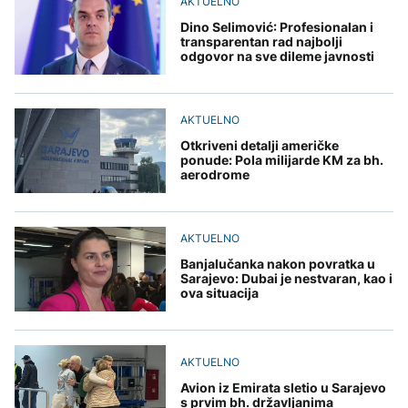
AKTUELNO
Dino Selimović: Profesionalan i
transparentan rad najbolji
odgovor na sve dileme javnosti
AKTUELNO
Otkriveni detalji američke
ponude: Pola milijarde KM za bh.
aerodrome
AKTUELNO
Banjalučanka nakon povratka u
Sarajevo: Dubai je nestvaran, kao i
ova situacija
AKTUELNO
Avion iz Emirata sletio u Sarajevo
s prvim bh. državljanima