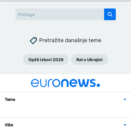
Pretražite današnje teme
Opšti izbori 2026
Rat u Ukrajini
Teme
Bosna i Hercegovina
Region
Svijet
Sport
Magazin
Više