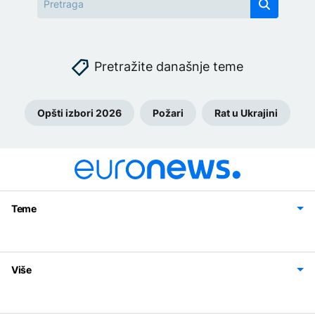
Pretražite današnje teme
Opšti izbori 2026
Požari
Rat u Ukrajini
Teme
Bosna i Hercegovina
Region
Svijet
Sport
Magazin
Više
Impressum
Kontakt