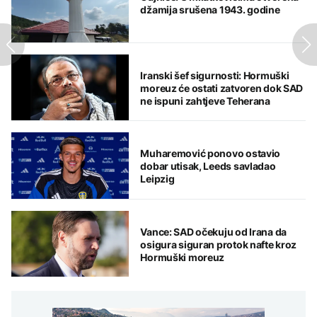
džamija srušena 1943. godine
Iranski šef sigurnosti: Hormuški
moreuz će ostati zatvoren dok SAD
ne ispuni zahtjeve Teherana
Muharemović ponovo ostavio
dobar utisak, Leeds savladao
Leipzig
Vance: SAD očekuju od Irana da
osigura siguran protok nafte kroz
Hormuški moreuz