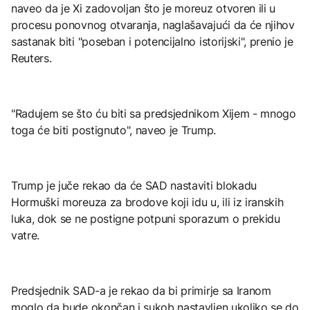
naveo da je Xi zadovoljan što je moreuz otvoren ili u
procesu ponovnog otvaranja, naglašavajući da će njihov
sastanak biti "poseban i potencijalno istorijski", prenio je
Reuters.
"Radujem se što ću biti sa predsjednikom Xijem - mnogo
toga će biti postignuto", naveo je Trump.
Trump je juče rekao da će SAD nastaviti blokadu
Hormuški moreuza za brodove koji idu u, ili iz iranskih
luka, dok se ne postigne potpuni sporazum o prekidu
vatre.
Predsjednik SAD-a je rekao da bi primirje sa Iranom
moglo da bude okončan i sukob nastavljen ukoliko se do