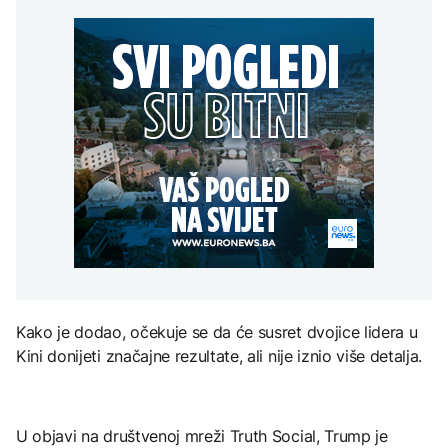
festivalu ‘Konjička sehara’
Dolar oslabio drugu
AKTUELNO
Sarajevo Film Festival
sedmicu zaredom
Zelenski u zvaničnoj
DRUŠTVO
posjeti Srbiji
Konjic ugostio 23
ZANIMLJIVOSTI
AKTUELNO
folklorna društva na 26.
Međunarodnom
Pripremite se za nebeski
festivalu ‘Konjička sehara’
Bugarska: Dron koji je
spektakl: Kiša meteora
pao pripada ukrajinskoj
Perseidi stiže sredinom
vojsci
augusta
TEHNOLOGIJA
Istorijska presuda protiv
Mete, zbog ugrožavanja
djece moraju platiti 942
Kako je dodao, očekuje se da će susret dvojice lidera u
miliona dolara
Kini donijeti značajne rezultate, ali nije iznio više detalja.
U objavi na društvenoj mreži Truth Social, Trump je