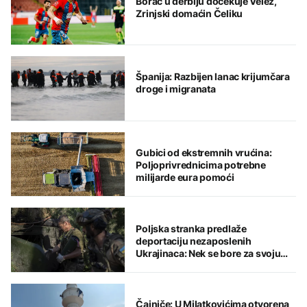
Borac u derbiju dočekuje Velež,
Zrinjski domaćin Čeliku
Španija: Razbijen lanac krijumčara
droge i migranata
Gubici od ekstremnih vrućina:
Poljoprivrednicima potrebne
milijarde eura pomoći
Poljska stranka predlaže
deportaciju nezaposlenih
Ukrajinaca: Nek se bore za svoju
domovinu
Čajniče: U Milatkovićima otvorena