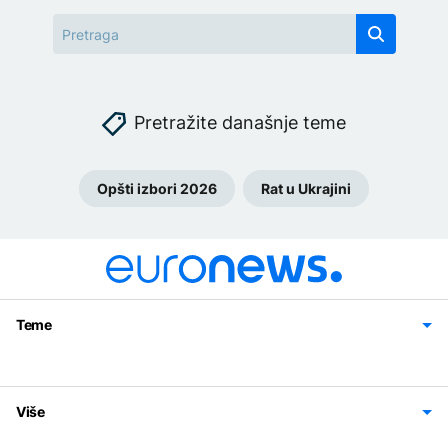
Pretražite današnje teme
Opšti izbori 2026
Rat u Ukrajini
Teme
Bosna i Hercegovina
Region
Svijet
Sport
Magazin
Više