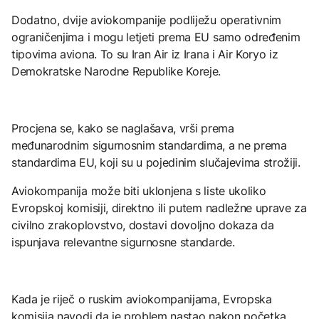
Dodatno, dvije aviokompanije podliježu operativnim
ograničenjima i mogu letjeti prema EU samo određenim
tipovima aviona. To su Iran Air iz Irana i Air Koryo iz
Demokratske Narodne Republike Koreje.
Procjena se, kako se naglašava, vrši prema
međunarodnim sigurnosnim standardima, a ne prema
standardima EU, koji su u pojedinim slučajevima strožiji.
Aviokompanija može biti uklonjena s liste ukoliko
Evropskoj komisiji, direktno ili putem nadležne uprave za
civilno zrakoplovstvo, dostavi dovoljno dokaza da
ispunjava relevantne sigurnosne standarde.
Kada je riječ o ruskim aviokompanijama, Evropska
komisija navodi da je problem nastao nakon početka