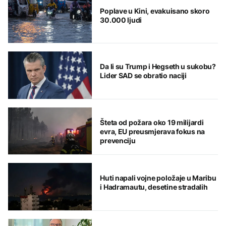
Poplave u Kini, evakuisano skoro
30.000 ljudi
Da li su Trump i Hegseth u sukobu?
Lider SAD se obratio naciji
Šteta od požara oko 19 milijardi
evra, EU preusmjerava fokus na
prevenciju
Huti napali vojne položaje u Maribu
i Hadramautu, desetine stradalih