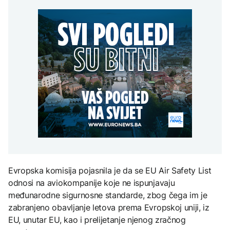
Redovi na aerodromima i
djece moraju platiti 942
graničnim prelazima u
miliona dolara
Nuklearka Krško
EU: Koja je svrha EES
DRUŠTVO
smanjuje proizvodnju
sistema ako se isključuje
zbog niskog vodostaja i
čim je preopterećen?
Počela isplata penzija u
visokih temperatura
RS
Save
KULTURA
BIZNIS
Rat i pijesak prijete
drevnim piramidama
Skočile cijene nafte na
Meroe u Sudanu
svjetskom tržištu, hoće li
se to odraziti na BiH
ZANIMLJIVOSTI
Rihanna radi na novom
albumu
Evropska komisija pojasnila je da se EU Air Safety List
odnosi na aviokompanije koje ne ispunjavaju
međunarodne sigurnosne standarde, zbog čega im je
zabranjeno obavljanje letova prema Evropskoj uniji, iz
EU, unutar EU, kao i prelijetanje njenog zračnog