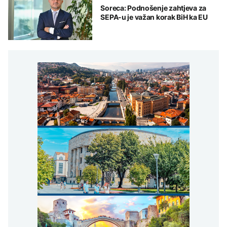
Soreca: Podnošenje zahtjeva za
SEPA-u je važan korak BiH ka EU