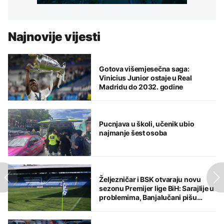
Najnovije vijesti
Gotova višemjesečna saga:
Vinicius Junior ostaje u Real
Madridu do 2032. godine
Pucnjava u školi, učenik ubio
najmanje šest osoba
Željezničar i BSK otvaraju novu
sezonu Premijer lige BiH: Sarajlije u
problemima, Banjalučani pišu
istoriju