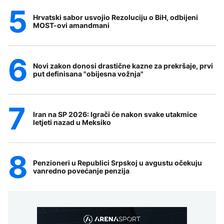
Hrvatski sabor usvojio Rezoluciju o BiH, odbijeni
MOST-ovi amandmani
Novi zakon donosi drastične kazne za prekršaje, prvi
put definisana "obijesna vožnja"
Iran na SP 2026: Igrači će nakon svake utakmice
letjeti nazad u Meksiko
Penzioneri u Republici Srpskoj u avgustu očekuju
vanredno povećanje penzija