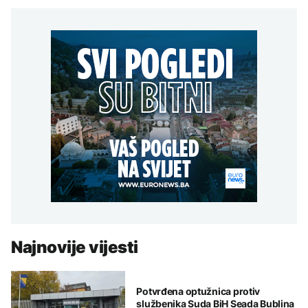
Najnovije vijesti
Potvrđena optužnica protiv
službenika Suda BiH Seada Bublina