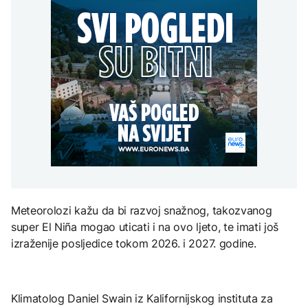
Ruski spasioci o uzroku
programa "Moje pravo"
tragedije na Elbrusu:
Grgurević traži
Veliku ulogu odigrali su
POLITIKA
odgovore o planiranoj
vremenski uslovi
solarnoj elektrani u
Vlada KS odobrila prvo
blizini Manastira Ostrog
ZDRAVLJE
zapošljavanje u okviru
programa "Moje pravo"
Šta je Ciklospora i da li
AKTUELNO
prijeti širenje u Evropi?
Postignut dogovor,
Hormuški moreuz
uskoro se otvara na 60
dana
KULTURA
Sarajevo Fest početkom
septembra: Stiže
evropski pozorišni
Meteorolozi kažu da bi razvoj snažnog, takozvanog
spektakl “Brechtovi
duhovi”
super El Niña mogao uticati i na ovo ljeto, te imati još
izraženije posljedice tokom 2026. i 2027. godine.
Klimatolog Daniel Swain iz Kalifornijskog instituta za