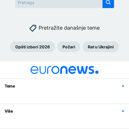
Pretražite današnje teme
Opšti izbori 2026
Požari
Rat u Ukrajini
Teme
Bosna i Hercegovina
Region
Svijet
Sport
Magazin
Više
Impressum
Kontakt