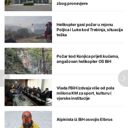
zbog pronevjere
Helikopter gasi požar u rejonu
Poljica i Luke kod Trebinja, situacija
teška
Požar kod Konjica prijeti kućama,
angažovan helikopter OS BiH
Vlada FBiH izdvaja više od pola
miliona KM za sport, kulturu i
vjerske institucije
Alpinista iz BiH osvojio Elbrus