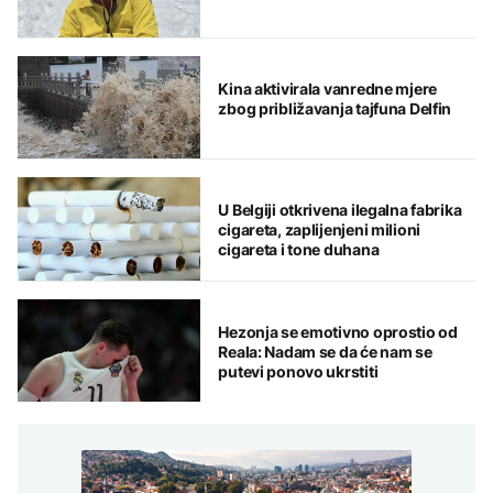
Kina aktivirala vanredne mjere
zbog približavanja tajfuna Delfin
U Belgiji otkrivena ilegalna fabrika
cigareta, zaplijenjeni milioni
cigareta i tone duhana
Hezonja se emotivno oprostio od
Reala: Nadam se da će nam se
putevi ponovo ukrstiti