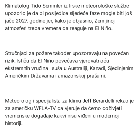
Klimatolog Tido Semmler iz Irske meteorološke službe
upozorio je da bi posljedice sljedeće faze mogle biti još
jače 2027. godine jer, kako je objasnio, Zemljinoj
atmosferi treba vremena da reaguje na El Niño.
Stručnjaci za požare također upozoravaju na povećan
rizik. Ističu da El Niño povećava vjerovatnoću
ekstremnih vrućina i suša u Australiji, Kanadi, Sjedinjenim
Američkim Državama i amazonskoj prašumi.
Meteorolog i specijalista za klimu Jeff Berardelli rekao je
za američku WFLA-TV da vjeruje da ćemo doživjeti
vremenske događaje kakvi nisu viđeni u modernoj
historiji.