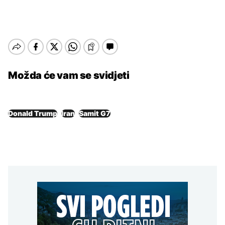
Možda će vam se svidjeti
Donald Trump
Iran
Samit G7