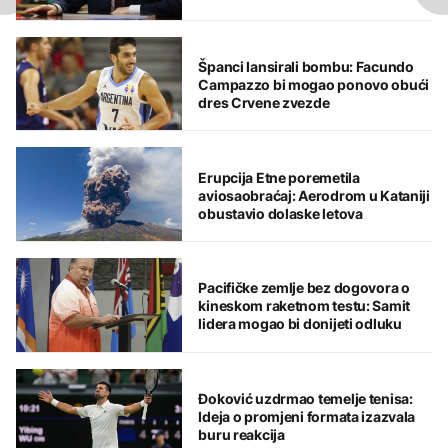
Španci lansirali bombu: Facundo
Campazzo bi mogao ponovo obući
dres Crvene zvezde
Erupcija Etne poremetila
aviosaobraćaj: Aerodrom u Kataniji
obustavio dolaske letova
Pacifičke zemlje bez dogovora o
kineskom raketnom testu: Samit
lidera mogao bi donijeti odluku
Đoković uzdrmao temelje tenisa:
Ideja o promjeni formata izazvala
buru reakcija