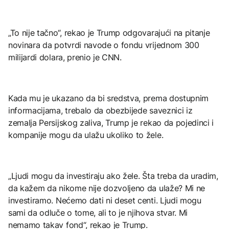
„To nije tačno“, rekao je Trump odgovarajući na pitanje
novinara da potvrdi navode o fondu vrijednom 300
milijardi dolara, prenio je CNN.
Kada mu je ukazano da bi sredstva, prema dostupnim
informacijama, trebalo da obezbijede saveznici iz
zemalja Persijskog zaliva, Trump je rekao da pojedinci i
kompanije mogu da ulažu ukoliko to žele.
„Ljudi mogu da investiraju ako žele. Šta treba da uradim,
da kažem da nikome nije dozvoljeno da ulaže? Mi ne
investiramo. Nećemo dati ni deset centi. Ljudi mogu
sami da odluče o tome, ali to je njihova stvar. Mi
nemamo takav fond“, rekao je Trump.