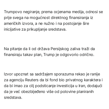
Trumpovo negiranje, prema ocjenama medija, odnosi se
prije svega na mogućnost direktnog finansiranja iz
američkih izvora, a ne nužno i na postojanje šire
inicijative za prikupljanje sredstava.
Na pitanje da li od država Persijskog zaliva traži da
finansiraju takav plan, Trump je odgovorio odrično.
Izvor upoznat sa sadržajem sporazuma rekao je ranije
za agenciju Reuters da bi fond bio privatnog karaktera i
da bi imao za cilj podsticanje investicija u Iran, dodajući
da je već obezbijeđeno više od polovine planiranih
sredstava.