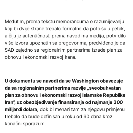
Međutim, prema tekstu memoranduma o razumijevanju
koji bi dvije strane trebalo formalno da potpišu u petak,
a čiju je autentičnost, prema navodima medija, potvrdilo
više izvora upoznatih sa pregovorima, predviđeno je da
SAD zajedno sa regionalnim partnerima izrade plan za
obnovu i ekonomski razvoj Irana.
U dokumentu se navodi da se Washington obavezuje
da sa regionalnim partnerima razvije „sveobuhvatan
plan za obnovu i ekonomski razvoj Islamske Republike
Iran“, uz obezbjeđivanje finansiranja od najmanje 300
milijardi dolara,
dok bi mehanizam za njegovu primjenu
trebalo da bude definisan u roku od 60 dana kroz
konačni sporazum.