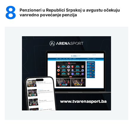
Penzioneri u Republici Srpskoj u avgustu očekuju
vanredno povećanje penzija