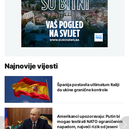
Najnovije vijesti
Španija postavila ultimatum Italiji
da ukine granične kontrole
Amerikanci upozoravaju: Putin bi
mogao testirati NATO ograničenim
napadom, najveći rizik od jeseni