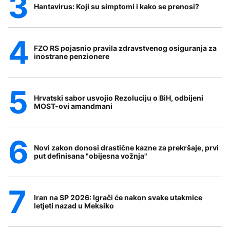
Hantavirus: Koji su simptomi i kako se prenosi?
FZO RS pojasnio pravila zdravstvenog osiguranja za
inostrane penzionere
Hrvatski sabor usvojio Rezoluciju o BiH, odbijeni
MOST-ovi amandmani
Novi zakon donosi drastične kazne za prekršaje, prvi
put definisana "obijesna vožnja"
Iran na SP 2026: Igrači će nakon svake utakmice
letjeti nazad u Meksiko