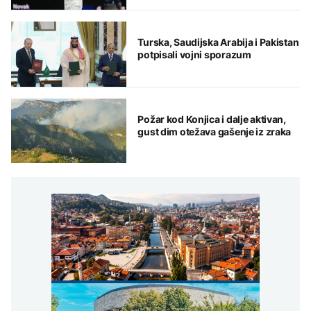
Turska, Saudijska Arabija i Pakistan
potpisali vojni sporazum
Požar kod Konjica i dalje aktivan,
gust dim otežava gašenje iz zraka