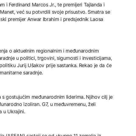
am i Ferdinand Marcos Jr., te premijeri Tajlanda i
anet, već su potvrdili svoje prisustvo. Smatra se
jski premijer Anwar Ibrahim i predsjednik Laosa
jenja o aktuelnim regionalnim i međunarodnim
adnje u politici, trgovini, sigurnosti i investicijama,
politiku Jurij Ušakov prije sastanka. Rekao je da će
manitarne saradnje.
ka s gostujućim međunarodnim liderima. Njihov cilj je
đunarodno izoliran. G7, u međuvremenu, želi
 u Ukrajini.
alja (ASEAN) sastoji se od ukupno 11 zemalja iz