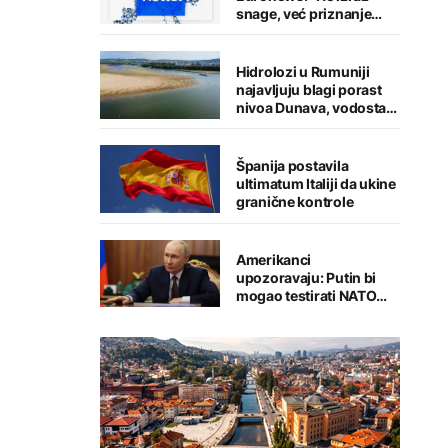
snage, već priznanje
straha"
Hidrolozi u Rumuniji
najavljuju blagi porast
nivoa Dunava, vodostaj
rijeke porastao u
Mađarskoj
Španija postavila
ultimatum Italiji da ukine
granične kontrole
Amerikanci
upozoravaju: Putin bi
mogao testirati NATO
ograničenim napadom,
najveći rizik od jeseni