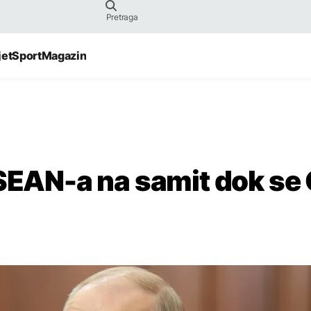
jet
Sport
Magazin
ASEAN-a na samit dok se