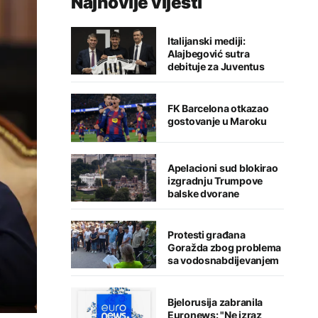
Najnovije vijesti
Italijanski mediji:
Alajbegović sutra
debituje za Juventus
FK Barcelona otkazao
gostovanje u Maroku
Apelacioni sud blokirao
izgradnju Trumpove
balske dvorane
Protesti građana
Goražda zbog problema
sa vodosnabdijevanjem
Bjelorusija zabranila
Euronews: "Ne izraz