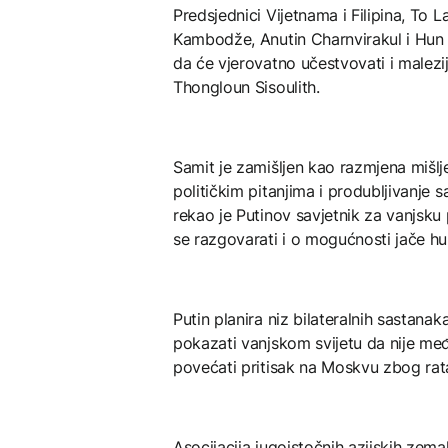
Predsjednici Vijetnama i Filipina, To L
Kambodže, Anutin Charnvirakul i Hun M
da će vjerovatno učestvovati i malezi
Thongloun Sisoulith.
Samit je zamišljen kao razmjena mišl
političkim pitanjima i produbljivanje sar
rekao je Putinov savjetnik za vanjsku 
se razgovarati i o mogućnosti jače hu
Putin planira niz bilateralnih sastana
pokazati vanjskom svijetu da nije me
povećati pritisak na Moskvu zbog rata
Asocijacija jugoistočnih azijskih zem