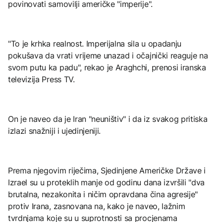
povinovati samovilji američke "imperije".
"To je krhka realnost. Imperijalna sila u opadanju
pokušava da vrati vrijeme unazad i očajnički reaguje na
svom putu ka padu", rekao je Araghchi, prenosi iranska
televizija Press TV.
On je naveo da je Iran "neuništiv" i da iz svakog pritiska
izlazi snažniji i ujedinjeniji.
Prema njegovim riječima, Sjedinjene Američke Države i
Izrael su u proteklih manje od godinu dana izvršili "dva
brutalna, nezakonita i ničim opravdana čina agresije"
protiv Irana, zasnovana na, kako je naveo, lažnim
tvrdnjama koje su u suprotnosti sa procjenama