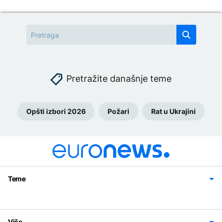
Pretražite današnje teme
Opšti izbori 2026
Požari
Rat u Ukrajini
Teme
Bosna i Hercegovina
Region
Svijet
Sport
Magazin
Više