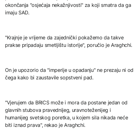
okončanja "osjećaja nekažnjivosti" za koji smatra da ga
imaju SAD.
"Krajnje je vrijeme da zajednički pokažemo da takve
prakse pripadaju smetljištu istorije", poručio je Araghchi.
On je upozorio da "imperije u opadanju" ne prezaju ni od
čega kako bi zaustavile sopstveni pad.
"Vjerujem da BRICS može i mora da postane jedan od
glavnih stubova pravednijeg, uravnoteženijeg i
humanijeg svetskog poretka, u kojem sila nikada neće
biti iznad prava", rekao je Araghchi.