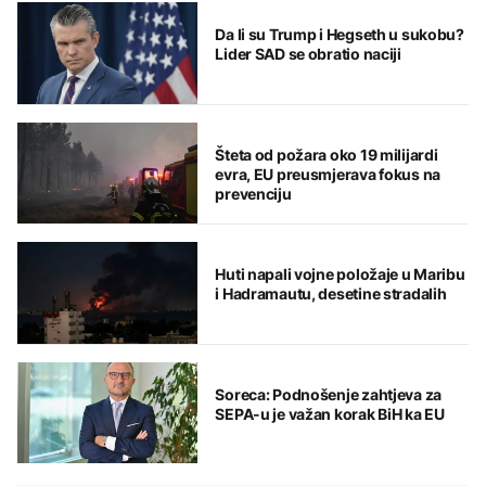
Da li su Trump i Hegseth u sukobu?
Lider SAD se obratio naciji
Šteta od požara oko 19 milijardi
evra, EU preusmjerava fokus na
prevenciju
Huti napali vojne položaje u Maribu
i Hadramautu, desetine stradalih
Soreca: Podnošenje zahtjeva za
SEPA-u je važan korak BiH ka EU