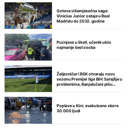
Gotova višemjesečna saga:
Vinicius Junior ostaje u Real
Madridu do 2032. godine
Pucnjava u školi, učenik ubio
najmanje šest osoba
Željezničar i BSK otvaraju novu
sezonu Premijer lige BiH: Sarajlije u
problemima, Banjalučani pišu
istoriju
Poplave u Kini, evakuisano skoro
30.000 ljudi