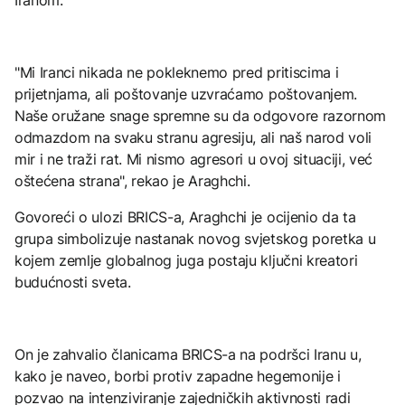
"Mi Iranci nikada ne pokleknemo pred pritiscima i
prijetnjama, ali poštovanje uzvraćamo poštovanjem.
Naše oružane snage spremne su da odgovore razornom
odmazdom na svaku stranu agresiju, ali naš narod voli
mir i ne traži rat. Mi nismo agresori u ovoj situaciji, već
oštećena strana", rekao je Araghchi.
Govoreći o ulozi BRICS-a, Araghchi je ocijenio da ta
grupa simbolizuje nastanak novog svjetskog poretka u
kojem zemlje globalnog juga postaju ključni kreatori
budućnosti sveta.
On je zahvalio članicama BRICS-a na podršci Iranu u,
kako je naveo, borbi protiv zapadne hegemonije i
pozvao na intenziviranje zajedničkih aktivnosti radi