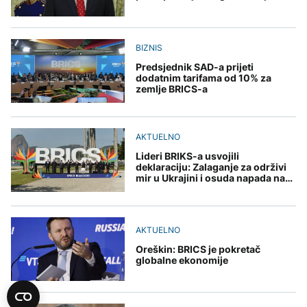
BIZNIS
Predsjednik SAD-a prijeti
dodatnim tarifama od 10% za
zemlje BRICS-a
AKTUELNO
Lideri BRIKS-a usvojili
deklaraciju: Zalaganje za održivi
mir u Ukrajini i osuda napada na
Iran
AKTUELNO
Oreškin: BRICS je pokretač
globalne ekonomije