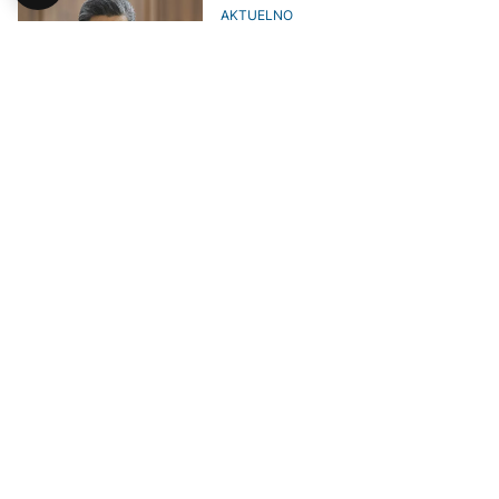
AKTUELNO
Xi Jinping ne ide na samit BRICS-
a
AKTUELNO
Zemlje BRICS-a zabrinute zbog
situacije na Bliskom istoku
BIZNIS
Putin: Očekujem saradnju sa
bankom BRICS-a po pitanju
nacionalnih valuta
BIZNIS
Predstavljena simbolična
novčanica BRICS-a