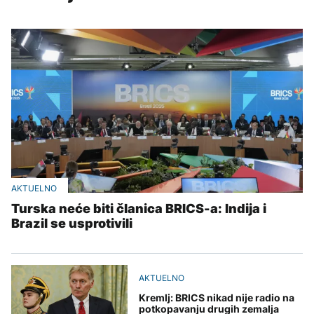
AKTUELNO
Turska neće biti članica BRICS-a: Indija i
Brazil se usprotivili
AKTUELNO
Kremlj: BRICS nikad nije radio na
potkopavanju drugih zemalja