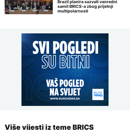
Brazil planira sazvati vanredni
samit BRICS-a zbog prijetnji
multipolarnosti
Više vijesti iz teme BRICS