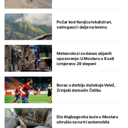
Požar kod Konjica lokaliziran,
vatrogasci i dalje na terenu
Meteorolozi za danas objavili
upozorenje: U Mostaru u 8 sati
izmjereno 29 stepeni
Borac u derbiju dočekuje Velež,
Zrinjski domaćin Čeliku
Dio Alajbegovića kuće u Mostaru
obrušio se na tri automobila