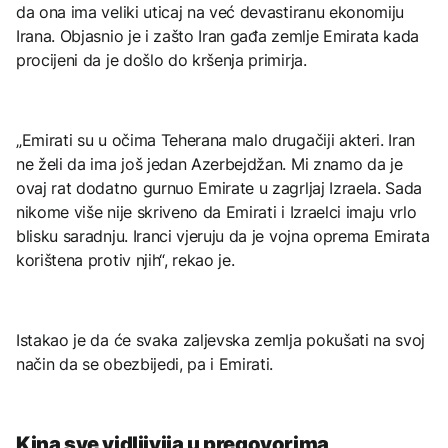
da ona ima veliki uticaj na već devastiranu ekonomiju
Irana. Objasnio je i zašto Iran gađa zemlje Emirata kada
procijeni da je došlo do kršenja primirja.
„Emirati su u očima Teherana malo drugačiji akteri. Iran
ne želi da ima još jedan Azerbejdžan. Mi znamo da je
ovaj rat dodatno gurnuo Emirate u zagrljaj Izraela. Sada
nikome više nije skriveno da Emirati i Izraelci imaju vrlo
blisku saradnju. Iranci vjeruju da je vojna oprema Emirata
korištena protiv njih“, rekao je.
Istakao je da će svaka zaljevska zemlja pokušati na svoj
način da se obezbijedi, pa i Emirati.
Kina sve vidljivija u pregovorima