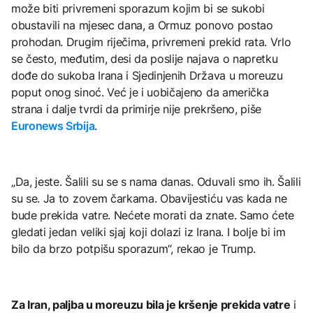
može biti privremeni sporazum kojim bi se sukobi
obustavili na mjesec dana, a Ormuz ponovo postao
prohodan. Drugim riječima, privremeni prekid rata. Vrlo
se često, međutim, desi da poslije najava o napretku
dođe do sukoba Irana i Sjedinjenih Država u moreuzu
poput onog sinoć. Već je i uobičajeno da američka
strana i dalje tvrdi da primirje nije prekršeno, piše
Euronews Srbija
.
„Da, jeste. Šalili su se s nama danas. Oduvali smo ih. Šalili
su se. Ja to zovem čarkama. Obavijestiću vas kada ne
bude prekida vatre. Nećete morati da znate. Samo ćete
gledati jedan veliki sjaj koji dolazi iz Irana. I bolje bi im
bilo da brzo potpišu sporazum“, rekao je Trump.
Za Iran, paljba u moreuzu bila je kršenje prekida vatre
i