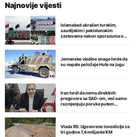
Najnovije vijesti
Islamabad ukrašen turskim,
saudijskim i pakistanskim
zastavama nakon sporazuma o
zajedničkoj odbrani
Jemenske vladine snage tvrde da
su napale položaje Huta na jugu
Iran tvrdi da nema direktnih
pregovora sa SAD-om, već samo
razmjenjuju poruke putem
posrednika
Vlada RS: Ugovorene investicije za
tri godine 7,4 milijarde KM