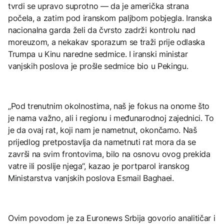
tvrdi se upravo suprotno — da je američka strana
počela, a zatim pod iranskom paljbom pobjegla. Iranska
nacionalna garda želi da čvrsto zadrži kontrolu nad
moreuzom, a nekakav sporazum se traži prije odlaska
Trumpa u Kinu naredne sedmice. I iranski ministar
vanjskih poslova je prošle sedmice bio u Pekingu.
„Pod trenutnim okolnostima, naš je fokus na onome što
je nama važno, ali i regionu i međunarodnoj zajednici. To
je da ovaj rat, koji nam je nametnut, okončamo. Naš
prijedlog pretpostavlja da nametnuti rat mora da se
završi na svim frontovima, bilo na osnovu ovog prekida
vatre ili poslije njega“, kazao je portparol iranskog
Ministarstva vanjskih poslova Esmail Baghaei.
Ovim povodom je za Euronews Srbija govorio analitičar i