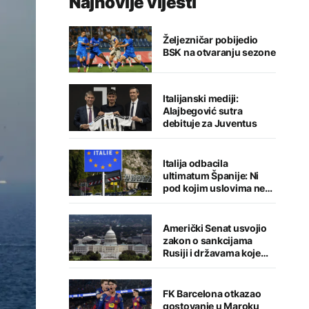
Najnovije vijesti
Željezničar pobijedio
BSK na otvaranju sezone
Italijanski mediji:
Alajbegović sutra
debituje za Juventus
Italija odbacila
ultimatum Španije: Ni
pod kojim uslovima ne
namjeravamo da
preispitujemo odluku
Američki Senat usvojio
zakon o sankcijama
Rusiji i državama koje
kupuju njenu naftu i gas
FK Barcelona otkazao
gostovanje u Maroku