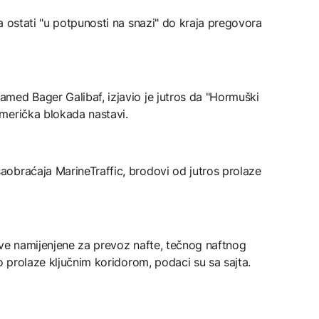
a ostati "u potpunosti na snazi" do kraja pregovora
med Bager Galibaf, izjavio je jutros da "Hormuški
američka blokada nastavi.
obraćaja MarineTraffic, brodovi od jutros prolaze
ove namijenjene za prevoz nafte, tečnog naftnog
o prolaze ključnim koridorom, podaci su sa sajta.