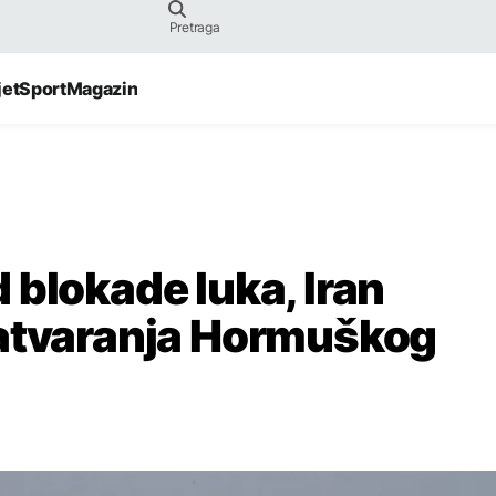
jet
Sport
Magazin
 blokade luka, Iran
zatvaranja Hormuškog