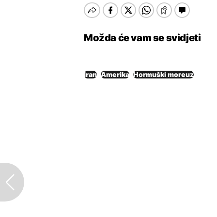
Možda će vam se svidjeti
Iran
Amerika
Hormuški moreuz