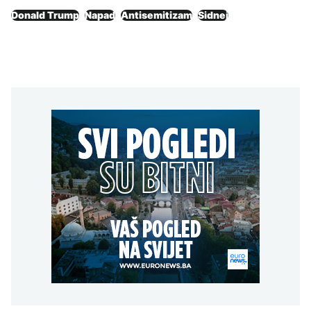
Donald Trump
Napad
Antisemitizam
Sidnej