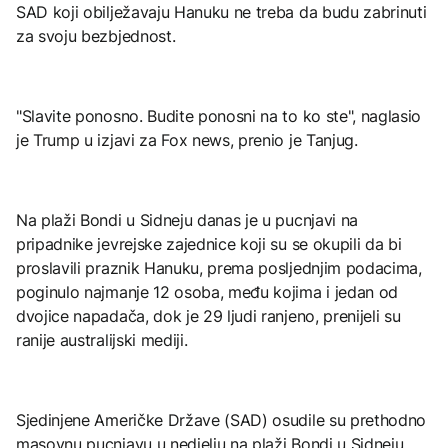
SAD koji obilježavaju Hanuku ne treba da budu zabrinuti
za svoju bezbjednost.
"Slavite ponosno. Budite ponosni na to ko ste", naglasio
je Trump u izjavi za Fox news, prenio je Tanjug.
Na plaži Bondi u Sidneju danas je u pucnjavi na
pripadnike jevrejske zajednice koji su se okupili da bi
proslavili praznik Hanuku, prema posljednjim podacima,
poginulo najmanje 12 osoba, među kojima i jedan od
dvojice napadača, dok je 29 ljudi ranjeno, prenijeli su
ranije australijski mediji.
Sjedinjene Američke Države (SAD) osudile su prethodno
masovnu pucnjavu u nedjelju na plaži Bondi u Sidneju.