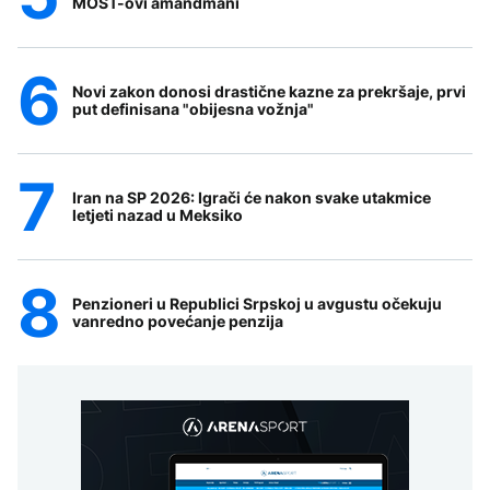
MOST-ovi amandmani
Novi zakon donosi drastične kazne za prekršaje, prvi
put definisana "obijesna vožnja"
Iran na SP 2026: Igrači će nakon svake utakmice
letjeti nazad u Meksiko
Penzioneri u Republici Srpskoj u avgustu očekuju
vanredno povećanje penzija