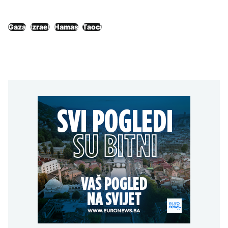
Gaza
Izrael
Hamas
Taoci