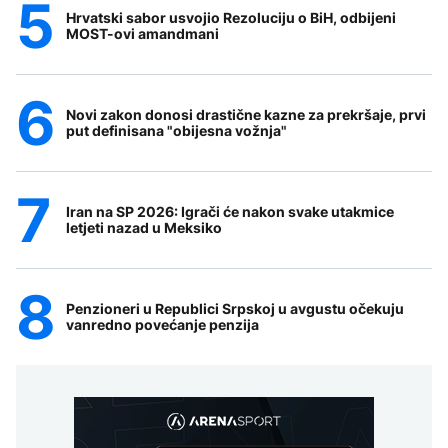
Hrvatski sabor usvojio Rezoluciju o BiH, odbijeni
MOST-ovi amandmani
Novi zakon donosi drastične kazne za prekršaje, prvi
put definisana "obijesna vožnja"
Iran na SP 2026: Igrači će nakon svake utakmice
letjeti nazad u Meksiko
Penzioneri u Republici Srpskoj u avgustu očekuju
vanredno povećanje penzija