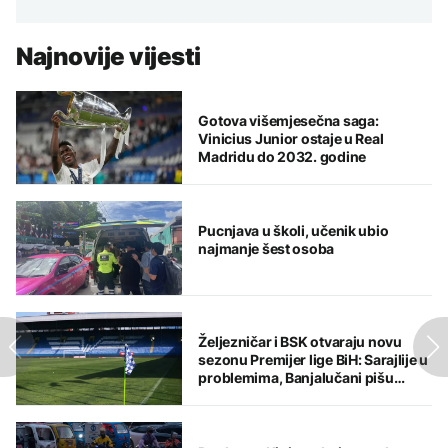
Najnovije vijesti
Gotova višemjesečna saga:
Vinicius Junior ostaje u Real
Madridu do 2032. godine
Pucnjava u školi, učenik ubio
najmanje šest osoba
Željezničar i BSK otvaraju novu
sezonu Premijer lige BiH: Sarajlije u
problemima, Banjalučani pišu
istoriju