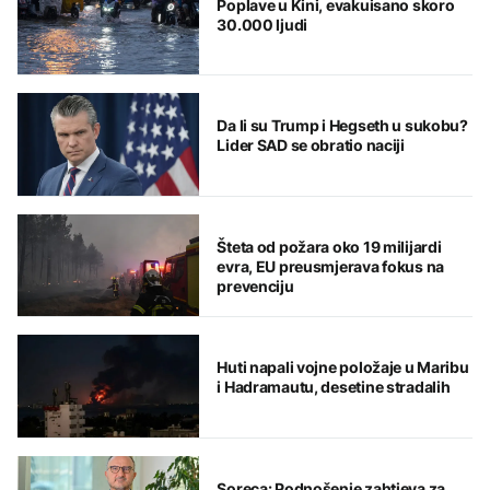
Poplave u Kini, evakuisano skoro
30.000 ljudi
Da li su Trump i Hegseth u sukobu?
Lider SAD se obratio naciji
Šteta od požara oko 19 milijardi
evra, EU preusmjerava fokus na
prevenciju
Huti napali vojne položaje u Maribu
i Hadramautu, desetine stradalih
Soreca: Podnošenje zahtjeva za