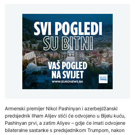
Predsjednik Kolumbije
zračne snage na terenu
Sarajevo Film Festival
objavio rat kartelima,
Zelenski stigao u Srbiju
Trump mu šalje milijardu
AKTUELNO
dolara
Vatrena stihija kod
Konjica ne jenjava,
ZANIMLJIVOSTI
zračne snage na terenu
AKTUELNO
Pripremite se za nebeski
spektakl: Kiša meteora
Rusi gađali Kijevsku
Perseidi stiže sredinom
oblast, Ukrajinci
augusta
rafineriju nafte - ima
nastradalih
TEHNOLOGIJA
Istorijska presuda protiv
Mete, zbog ugrožavanja
djece moraju platiti 942
miliona dolara
Armenski premijer Nikol Pashinyan i azerbejdžanski
predsjednik Ilham Alijev stići će odvojeno u Bijelu kuću,
Pashinyan prvi, a zatim Aliyev – gdje će imati odvojene
bilateralne sastanke s predsjednikom Trumpom, nakon