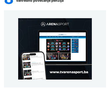
vanredno povećanje penzija