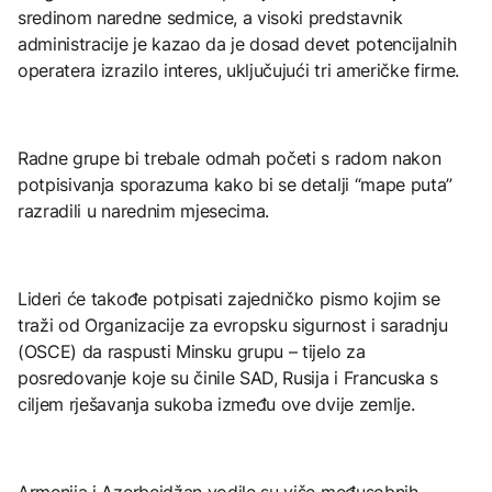
sredinom naredne sedmice, a visoki predstavnik
administracije je kazao da je dosad devet potencijalnih
operatera izrazilo interes, uključujući tri američke firme.
Radne grupe bi trebale odmah početi s radom nakon
potpisivanja sporazuma kako bi se detalji “mape puta”
razradili u narednim mjesecima.
Lideri će takođe potpisati zajedničko pismo kojim se
traži od Organizacije za evropsku sigurnost i saradnju
(OSCE) da raspusti Minsku grupu – tijelo za
posredovanje koje su činile SAD, Rusija i Francuska s
ciljem rješavanja sukoba između ove dvije zemlje.
Armenija i Azerbejdžan vodile su više međusobnih