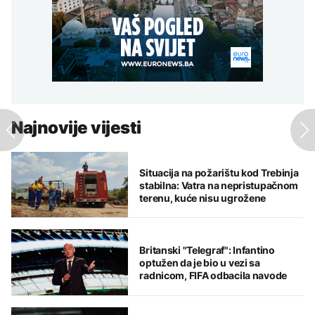
Najnovije vijesti
Situacija na požarištu kod Trebinja
stabilna: Vatra na nepristupačnom
terenu, kuće nisu ugrožene
Britanski "Telegraf": Infantino
optužen da je bio u vezi sa
radnicom, FIFA odbacila navode