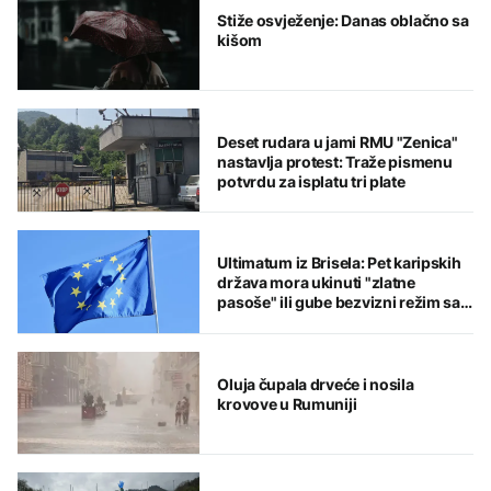
Stiže osvježenje: Danas oblačno sa
kišom
Deset rudara u jami RMU "Zenica"
nastavlja protest: Traže pismenu
potvrdu za isplatu tri plate
Ultimatum iz Brisela: Pet karipskih
država mora ukinuti "zlatne
pasoše" ili gube bezvizni režim sa
EU
Oluja čupala drveće i nosila
krovove u Rumuniji