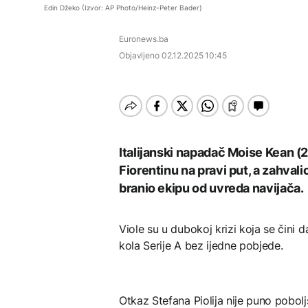
Istorijska presuda protiv
FOKUS
AKTUELNO
institucijama BiH:
Edin Džeko (Izvor: AP Photo/Heinz-Peter Bader)
Mete, zbog ugrožavanja
Konaković otvorio
djece moraju platiti 942
pitanje, Košarac traži
Svjetske cijene hrane
Protest u RMU Zenica:
miliona dolara
Euronews.ba
odgovore
najviše u posljednje tri
Rudari u teškom stanju,
AKTUELNO
godine
dvojici ukazana Hitna
Objavljeno
02.12.2025 10:45
medicinska pomoć
Europol: U Srbiji i
AKTUELNO
Njemačkoj uhapšeni
krijumčari koji su
KULTURA
Protest u RMU Zenica:
prebacivali migrante iz
Rudari u teškom stanju,
Sirije
Rat i pijesak prijete
AKTUELNO
dvojici ukazana Hitna
drevnim piramidama
medicinska pomoć
Meroe u Sudanu
Plovidba Hormuškim
Italijanski napadač Moise Kean (2
moreuzom neće biti
Fiorentinu na pravi put, a zahvali
naplaćivana do
konačnog sporazuma s
branio ekipu od uvreda navijača.
Iranom
ZANIMLJIVOSTI
Viole su u dubokoj krizi koja se čini 
Rihanna radi na novom
kola Serije A bez ijedne pobjede.
albumu
Otkaz Stefana Piolija nije puno poboljš