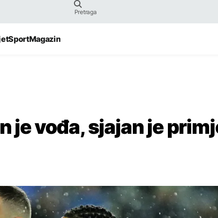
jet
Sport
Magazin
 je vođa, sjajan je primj