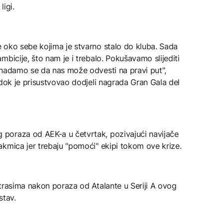
ligi.
 oko sebe kojima je stvarno stalo do kluba. Sada
bicije, što nam je i trebalo. Pokušavamo slijediti
 nadamo se da nas može odvesti na pravi put",
 dok je prisustvovao dodjeli nagrada Gran Gala del
poraza od AEK-a u četvrtak, pozivajući navijače
akmica jer trebaju "pomoći" ekipi tokom ove krize.
trasima nakon poraza od Atalante u Seriji A ovog
stav.