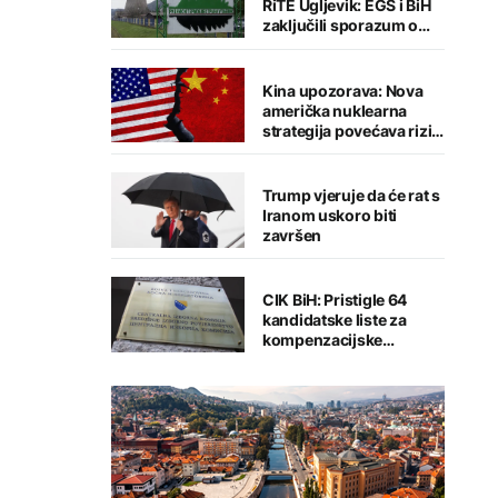
RiTE Ugljevik: EGS i BiH
zaključili sporazum o
nagodbi
Kina upozorava: Nova
američka nuklearna
strategija povećava rizik
od globalnog sukoba
Trump vjeruje da će rat s
Iranom uskoro biti
završen
CIK BiH: Pristigle 64
kandidatske liste za
kompenzacijske
mandate