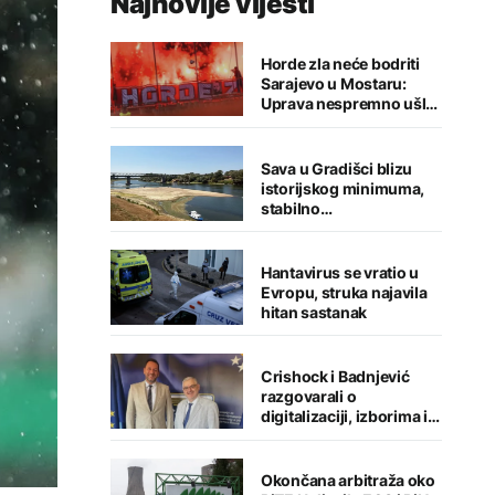
Najnovije vijesti
Horde zla neće bodriti
Sarajevo u Mostaru:
Uprava nespremno ušla
u sezonu
Sava u Gradišci blizu
istorijskog minimuma,
stabilno
vodosnabdijevanje
grada
Hantavirus se vratio u
Evropu, struka najavila
hitan sastanak
Crishock i Badnjević
razgovarali o
digitalizaciji, izborima i
jačanju institucija BiH
Okončana arbitraža oko