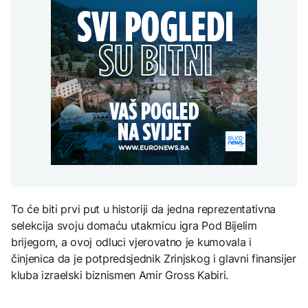
Redovi na aerodromima i
djece moraju platiti 942
graničnim prelazima u
miliona dolara
Nuklearka Krško
EU: Koja je svrha EES
DRUŠTVO
smanjuje proizvodnju
sistema ako se isključuje
zbog niskog vodostaja i
čim je preopterećen?
Počela isplata penzija u
visokih temperatura
RS
Save
KULTURA
BIZNIS
Rat i pijesak prijete
drevnim piramidama
Skočile cijene nafte na
Meroe u Sudanu
svjetskom tržištu, hoće li
se to odraziti na BiH
ZANIMLJIVOSTI
Rihanna radi na novom
To će biti prvi put u historiji da jedna reprezentativna
albumu
selekcija svoju domaću utakmicu igra Pod Bijelim
brijegom, a ovoj odluci vjerovatno je kumovala i
činjenica da je potpredsjednik Zrinjskog i glavni finansijer
kluba izraelski biznismen Amir Gross Kabiri.