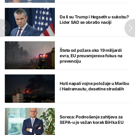
Da li su Trump i Hegseth u sukobu?
Lider SAD se obratio naciji
Šteta od požara oko 19 milijardi
evra, EU preusmjerava fokus na
prevenciju
Huti napali vojne položaje u Maribu
i Hadramautu, desetine stradalih
Soreca: Podnošenje zahtjeva za
SEPA-u je važan korak BiH ka EU