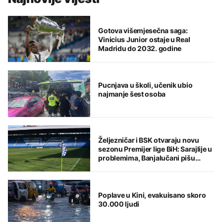
Gotova višemjesečna saga:
Vinicius Junior ostaje u Real
Madridu do 2032. godine
Pucnjava u školi, učenik ubio
najmanje šest osoba
Željezničar i BSK otvaraju novu
sezonu Premijer lige BiH: Sarajlije u
problemima, Banjalučani pišu
istoriju
Poplave u Kini, evakuisano skoro
30.000 ljudi