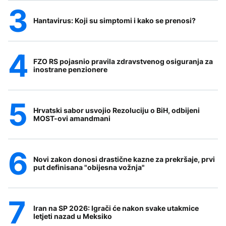
Hantavirus: Koji su simptomi i kako se prenosi?
FZO RS pojasnio pravila zdravstvenog osiguranja za
inostrane penzionere
Hrvatski sabor usvojio Rezoluciju o BiH, odbijeni
MOST-ovi amandmani
Novi zakon donosi drastične kazne za prekršaje, prvi
put definisana "obijesna vožnja"
Iran na SP 2026: Igrači će nakon svake utakmice
letjeti nazad u Meksiko