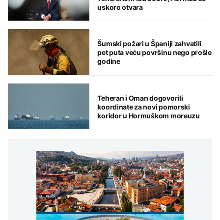
uskoro otvara
Šumski požari u Španiji zahvatili
pet puta veću površinu nego prošle
godine
Teheran i Oman dogovorili
koordinate za novi pomorski
koridor u Hormuškom moreuzu