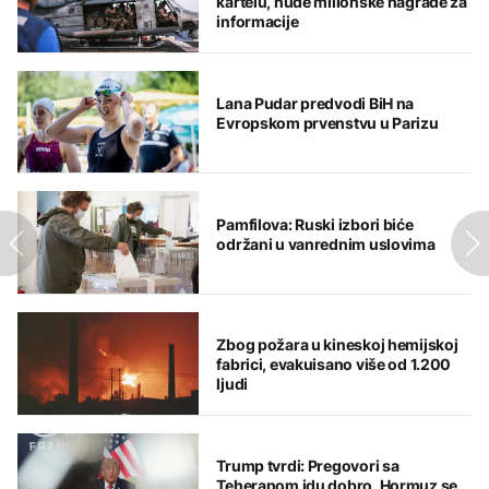
kartelu, nude milionske nagrade za
informacije
Lana Pudar predvodi BiH na
Evropskom prvenstvu u Parizu
Pamfilova: Ruski izbori biće
održani u vanrednim uslovima
Zbog požara u kineskoj hemijskoj
fabrici, evakuisano više od 1.200
ljudi
Trump tvrdi: Pregovori sa
Teheranom idu dobro, Hormuz se