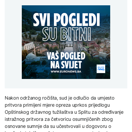
presušuju
Raspotočje, traže
AKTUELNO
na Mjesec
rješenje za probleme
AKTUELNO
Dunav se povukao i
otkrio vijekovima
Osamnaest zeničkih
skrivene tajne: Od
FOKUS
rudara i dalje u jami
mamuta do ratnih
TEHNOLOGIJA
Raspotočje, traže
brodova
rješenje za probleme
Kina uvela trgovinske
Britanska kraljevska
mjere protiv SAD uoči
kovnica iz elektronskog
posjete Xi Jinpinga
otpada izdvaja zlato
Washingtonu
ZDRAVLJE
Ruska vakcina protiv
melanoma: Prvi pacijent
uskoro završava terapiju
Nakon održanog ročišta, sud je odlučio da umjesto
pritvora primijeni mjere opreza uprkos prijedlogu
Opštinskog državnog tužilaštva u Splitu za određivanje
istražnog pritvora za četvoricu osumnjičenih zbog
osnovane sumnje da su učestvovali u dogovoru o