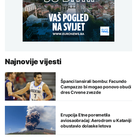
Najnovije vijesti
Španci lansirali bombu: Facundo
Campazzo bi mogao ponovo obući
dres Crvene zvezde
Erupcija Etne poremetila
aviosaobraćaj: Aerodrom u Kataniji
obustavio dolaske letova