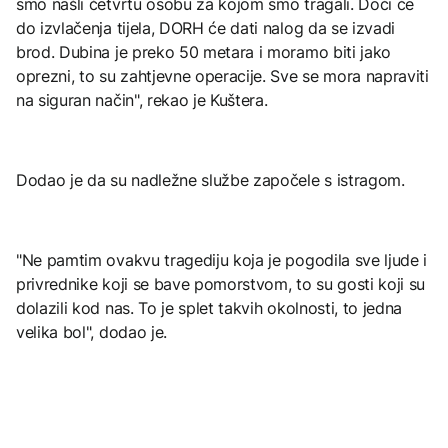
smo našli četvrtu osobu za kojom smo tragali. Doći će
do izvlačenja tijela, DORH će dati nalog da se izvadi
brod. Dubina je preko 50 metara i moramo biti jako
oprezni, to su zahtjevne operacije. Sve se mora napraviti
na siguran način", rekao je Kuštera.
Dodao je da su nadležne službe započele s istragom.
"Ne pamtim ovakvu tragediju koja je pogodila sve ljude i
privrednike koji se bave pomorstvom, to su gosti koji su
dolazili kod nas. To je splet takvih okolnosti, to jedna
velika bol", dodao je.