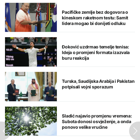
Pacifičke zemlje bez dogovora o
kineskom raketnom testu: Samit
lidera mogao bi donijeti odluku
Đoković uzdrmao temelje tenisa:
Ideja o promjeni formata izazvala
buru reakcija
Turska, Saudijska Arabija i Pakistan
potpisali vojni sporazum
Sladić najavio promjenu vremena:
Subota donosi osvježenje, a onda
ponovo velike vrućine