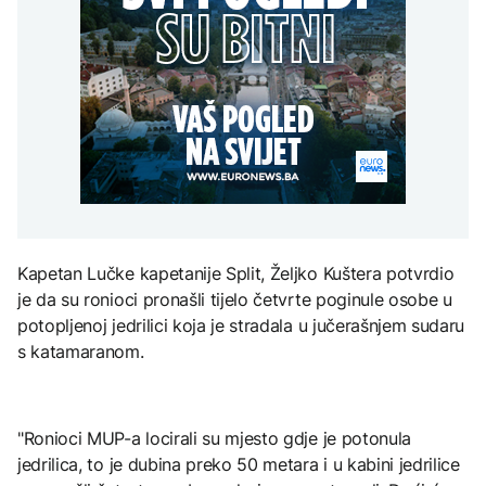
Španija postavila
aktivan, gust dim
djece moraju platiti 942
ultimatum Italiji da ukine
otežava gašenje iz zraka
miliona dolara
Grčka dronovima
granične kontrole
kontrolisala više od 300
AKTUELNO
plaža zbog nelegalnog
zauzimanja obale
Požar kod Konjica i dalje
KULTURA
aktivan, gust dim
FOKUS
otežava gašenje iz zraka
Rat i pijesak prijete
drevnim piramidama
Amerikanci
Meroe u Sudanu
upozoravaju: Putin bi
mogao testirati NATO
ograničenim napadom,
najveći rizik od jeseni
Kapetan Lučke kapetanije Split, Željko Kuštera potvrdio
ZANIMLJIVOSTI
je da su ronioci pronašli tijelo četvrte poginule osobe u
Rihanna radi na novom
potopljenoj jedrilici koja je stradala u jučerašnjem sudaru
albumu
s katamaranom.
"Ronioci MUP-a locirali su mjesto gdje je potonula
jedrilica, to je dubina preko 50 metara i u kabini jedrilice