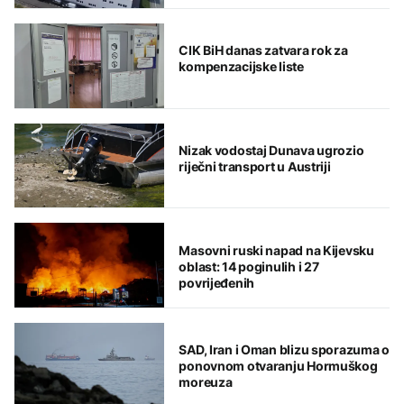
CIK BiH danas zatvara rok za
kompenzacijske liste
Nizak vodostaj Dunava ugrozio
riječni transport u Austriji
Masovni ruski napad na Kijevsku
oblast: 14 poginulih i 27
povrijeđenih
SAD, Iran i Oman blizu sporazuma o
ponovnom otvaranju Hormuškog
moreuza