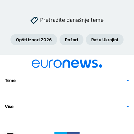
Pretražite današnje teme
Opšti izbori 2026
Požari
Rat u Ukrajini
Teme
Bosna i Hercegovina
Region
Svijet
Sport
Magazin
Više
Impressum
Kontakt
Politika privatnosti
Uslovi korišćenja