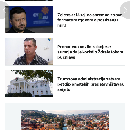
Zelenski: Ukrajina spremna za sve
formate razgovora o postizanju
mira
Pronađeno vozilo za koje se
sumnja da je koristio Ždrale tokom
pucnjave
Trumpova administracija zatvara
pet diplomatskih predstavništava u
svijetu