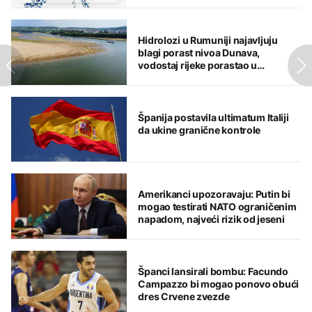
Hidrolozi u Rumuniji najavljuju
blagi porast nivoa Dunava,
vodostaj rijeke porastao u
Mađarskoj
Španija postavila ultimatum Italiji
da ukine granične kontrole
Amerikanci upozoravaju: Putin bi
mogao testirati NATO ograničenim
napadom, najveći rizik od jeseni
Španci lansirali bombu: Facundo
Campazzo bi mogao ponovo obući
dres Crvene zvezde