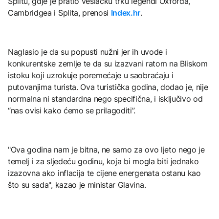
Splitu, gdje je pratio veslačku trku legendi Oxforda,
Cambridgea i Splita, prenosi
Index.hr
.
Naglasio je da su popusti nužni jer ih uvode i
konkurentske zemlje te da su izazvani ratom na Bliskom
istoku koji uzrokuje poremećaje u saobraćaju i
putovanjima turista. Ova turistička godina, dodao je, nije
normalna ni standardna nego specifična, i isključivo od
“nas ovisi kako ćemo se prilagoditi”.
"Ova godina nam je bitna, ne samo za ovo ljeto nego je
temelj i za sljedeću godinu, koja bi mogla biti jednako
izazovna ako inflacija te cijene energenata ostanu kao
što su sada", kazao je ministar Glavina.