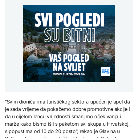
Vanredno stanje u
Gori više od 40 hektara,
Perseidi stiže sredinom
zabrani ulaska na
istočnoj Slovačkoj zbog
na terenu vatrogasci i Air
augusta
Kosovo: Nadam da će
nestašice vode za piće
Tractori
odluka biti povučena,
AKTUELNO
ukoliko je tačna
Izbio požar u Grudama:
TEHNOLOGIJA
Gori više od 40 hektara,
AKTUELNO
na terenu vatrogasci i Air
Istorijska presuda protiv
Tractori
Mete, zbog ugrožavanja
Apelacioni sud blokirao
djece moraju platiti 942
izgradnju Trumpove
miliona dolara
balske dvorane
KULTURA
Rat i pijesak prijete
drevnim piramidama
Meroe u Sudanu
"Svim dioničarima turističkog sektora upućen je apel da
je sada vrijeme da pokažemo dobre promotivne akcije i
da u cijelom lancu vrijednosti smanjimo očekivanja i
marže kako bismo išli s paketom svi skupa u Hrvatskoj,
s popustima od 10 do 20 posto", rekao je Glavina u