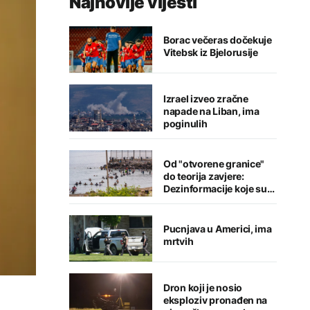
Najnovije vijesti
Borac večeras dočekuje
Vitebsk iz Bjelorusije
Izrael izveo zračne
napade na Liban, ima
poginulih
Od "otvorene granice"
do teorija zavjere:
Dezinformacije koje su
pratile krizu u Seuti
Pucnjava u Americi, ima
mrtvih
Dron koji je nosio
eksploziv pronađen na