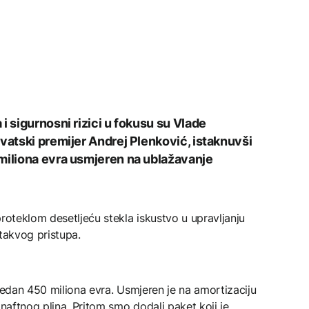
i sigurnosni rizici u fokusu su Vlade
vatski premijer Andrej Plenković, istaknuvši
miliona evra usmjeren na ublažavanje
proteklom desetljeću stekla iskustvo u upravljanju
 takvog pristupa.
ijedan 450 miliona evra. Usmjeren je na amortizaciju
 naftnog plina. Pritom smo dodali paket koji je