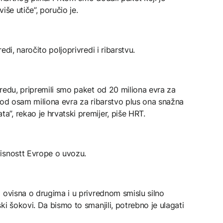
iše utiče”, poručio je.
di, naročito poljoprivredi i ribarstvu.
redu, pripremili smo paket od 20 miliona evra za
 od osam miliona evra za ribarstvo plus ona snažna
”, rekao je hrvatski premijer, piše HRT.
isnostt Evrope o uvozu.
 ovisna o drugima i u privrednom smislu silno
ki šokovi. Da bismo to smanjili, potrebno je ulagati