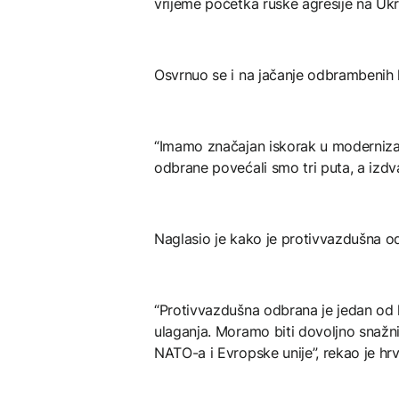
vrijeme početka ruske agresije na Ukraj
Osvrnuo se i na jačanje odbrambenih 
“Imamo značajan iskorak u modernizac
odbrane povećali smo tri puta, a izdv
Naglasio je kako je protivvazdušna od
“Protivvazdušna odbrana je jedan od k
ulaganja. Moramo biti dovoljno snažni
NATO-a i Evropske unije”, rekao je hrv