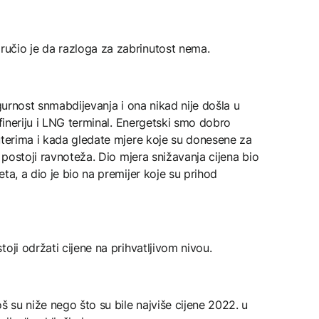
učio je da razloga za zabrinutost nema.
igurnost snmabdijevanja i ona nikad nije došla u
afineriju i LNG terminal. Energetski smo dobro
uterima i kada gledate mjere koje su donesene za
u postoji ravnoteža. Dio mjera snižavanja cijena bio
ta, a dio je bio na premijer koje su prihod
oji održati cijene na prihvatljivom nivou.
š su niže nego što su bile najviše cijene 2022. u