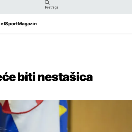
jet
Sport
Magazin
će biti nestašica