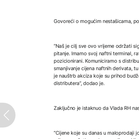
Govoreći o mogućim nestašicama, por
“Naš je cilj sve ovo vrijeme održati s
pitanje. Imamo svoj naftni terminal, r
pozicionirani. Komuniciramo s distrib
smanjivanje cijena naftnih derivata, t
je nauštrb akciza koje su prihod budže
distributera”, dodao je.
Zaključno je istaknuo da Vlada RH nast
“Cijene koje su danas u maloprodaji jo