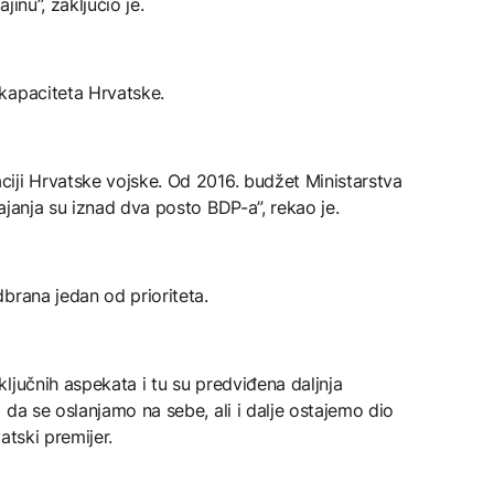
inu”, zaključio je.
kapaciteta Hrvatske.
iji Hrvatske vojske. Od 2016. budžet Ministarstva
ajanja su iznad dva posto BDP-a”, rekao je.
brana jedan od prioriteta.
ljučnih aspekata i tu su predviđena daljnja
 da se oslanjamo na sebe, ali i dalje ostajemo dio
atski premijer.