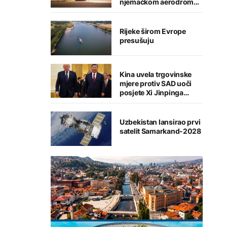
njemačkom aerodromu,
sumnja se na Rusiju
Rijeke širom Evrope
presušuju
Kina uvela trgovinske
mjere protiv SAD uoči
posjete Xi Jinpinga
Washingtonu
Uzbekistan lansirao prvi
satelit Samarkand-2028