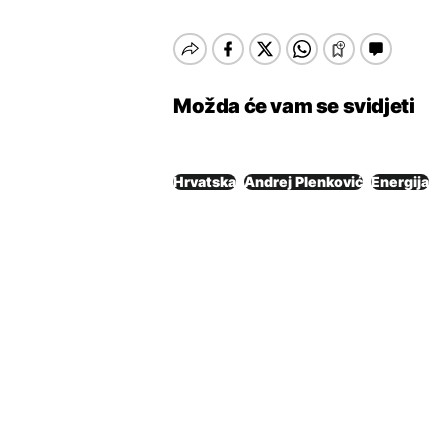
Možda će vam se svidjeti
Hrvatska
Andrej Plenković
Energija