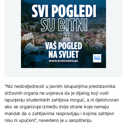
Španija postavila
aktivan, gust dim
djece moraju platiti 942
ultimatum Italiji da ukine
otežava gašenje iz zraka
miliona dolara
Grčka dronovima
granične kontrole
kontrolisala više od 300
AKTUELNO
plaža zbog nelegalnog
zauzimanja obale
Požar kod Konjica i dalje
KULTURA
aktivan, gust dim
FOKUS
otežava gašenje iz zraka
Rat i pijesak prijete
drevnim piramidama
Amerikanci
Meroe u Sudanu
upozoravaju: Putin bi
mogao testirati NATO
ograničenim napadom,
najveći rizik od jeseni
ZANIMLJIVOSTI
Rihanna radi na novom
"Niz nedosljednosti u javnim istupanjima predstavnika
albumu
državnih organa ne uvjerava da je dijalog koji vodi
ispunjenju studentskih zahtjeva moguć, a ni djelotvoran
ako se organizuje između dvije strane koje nemaju
mandat da o zahtjevima raspravljaju i kojima zahtjevi
nisu ni upućeni", navedeno je u saopštenju.