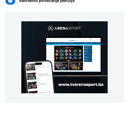
vanredno povećanje penzija