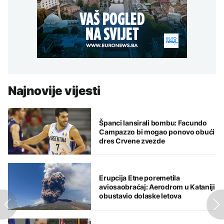
Najnovije vijesti
Španci lansirali bombu: Facundo
Campazzo bi mogao ponovo obući
dres Crvene zvezde
Erupcija Etne poremetila
aviosaobraćaj: Aerodrom u Kataniji
obustavio dolaske letova