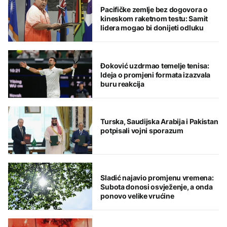
Pacifičke zemlje bez dogovora o
kineskom raketnom testu: Samit
lidera mogao bi donijeti odluku
Đoković uzdrmao temelje tenisa:
Ideja o promjeni formata izazvala
buru reakcija
Turska, Saudijska Arabija i Pakistan
potpisali vojni sporazum
Sladić najavio promjenu vremena:
Subota donosi osvježenje, a onda
ponovo velike vrućine