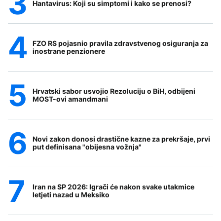
Hantavirus: Koji su simptomi i kako se prenosi?
FZO RS pojasnio pravila zdravstvenog osiguranja za
inostrane penzionere
Hrvatski sabor usvojio Rezoluciju o BiH, odbijeni
MOST-ovi amandmani
Novi zakon donosi drastične kazne za prekršaje, prvi
put definisana "obijesna vožnja"
Iran na SP 2026: Igrači će nakon svake utakmice
letjeti nazad u Meksiko