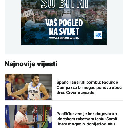
Najnovije vijesti
Španci lansirali bombu: Facundo
Campazzo bi mogao ponovo obući
dres Crvene zvezde
Pacifičke zemlje bez dogovora o
kineskom raketnom testu: Samit
lidera mogao bi donijeti odluku