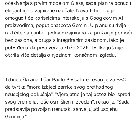
očekivanja s prvim modelom Glass, sada planira ponuditi
elegantnije dizajnirane naočale. Nova tehnologija
omogućit će korisnicima interakciju s Googleovim AI
proizvodima, poput chatbota Gemini. U planu su dvije
različite varijante - jedna dizajnirana za pružanje pomoći
bez zaslona, a druga s integriranim zaslonom. Iako je
potvrđeno da prva verzija stiže 2026., tvrtka još nije
otkrila više detalja o njezinom konačnom izgledu.
Tehnološki analitičar Paolo Pescatore rekao je za BBC
da tvrtka "mora izbjeći zamke svog prethodnog
neuspjelog pokušaja". "Vjerojatno je taj potez bio ispred
svog vremena, loše osmišljen i izveden", rekao je. "Sada
predstavlja povoljan trenutak, zahvaljujući uspjehu
Geminija."