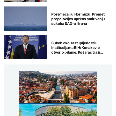
Poremećaji u Hormuzu: Promet
prepolovljen uprkos smirivanju
sukoba SAD-a i Irana
Sukob oko zastupljenosti u
institucijama BiH: Konaković
otvorio pitanje, Košarac traži
odgovore