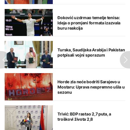
Đoković uzdrmao temelje tenisa:
Ideja o promjeni formata izazvala
buru reakcija
Turska, Saudijska Arabija i Pakistan
potpisali vojni sporazum
Horde zla neće bodriti Sarajevo u
Mostaru: Uprava nespremno ušla u
sezonu
Trivić: BDP rastao 2,7 puta, a
troškovi života 2,8