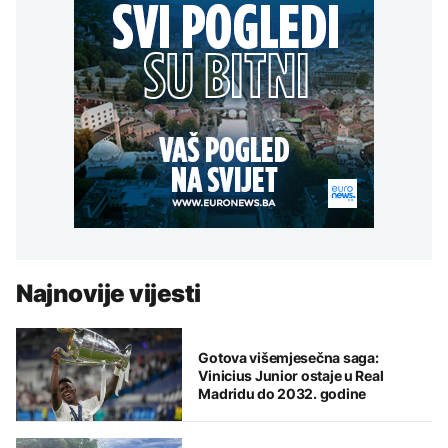
Najnovije vijesti
Gotova višemjesečna saga:
Vinicius Junior ostaje u Real
Madridu do 2032. godine