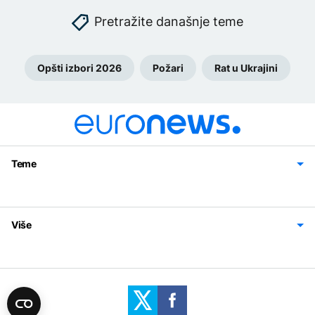
Pretražite današnje teme
Opšti izbori 2026
Požari
Rat u Ukrajini
Teme
Bosna i Hercegovina
Region
Svijet
Sport
Magazin
Više
Impressum
Kontakt
Politika privatnosti
Uslovi korišćenja