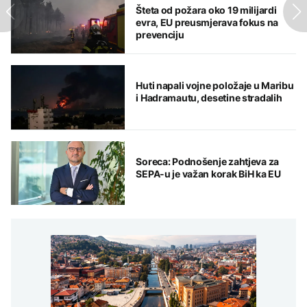
Šteta od požara oko 19 milijardi
evra, EU preusmjerava fokus na
prevenciju
Huti napali vojne položaje u Maribu
i Hadramautu, desetine stradalih
Soreca: Podnošenje zahtjeva za
SEPA-u je važan korak BiH ka EU