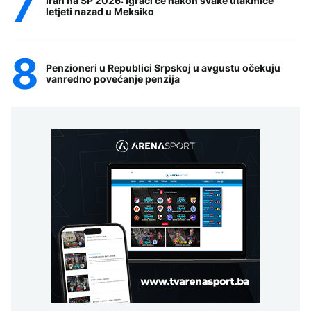
Iran na SP 2026: Igrači će nakon svake utakmice
letjeti nazad u Meksiko
Penzioneri u Republici Srpskoj u avgustu očekuju
vanredno povećanje penzija