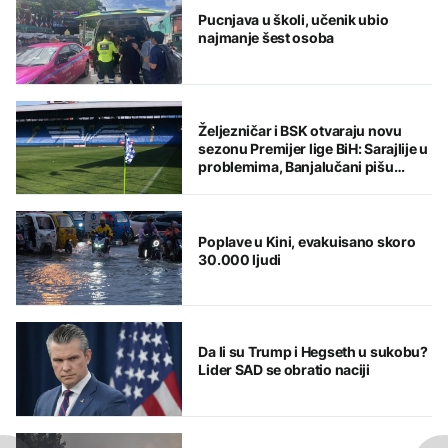
Pucnjava u školi, učenik ubio
najmanje šest osoba
Željezničar i BSK otvaraju novu
sezonu Premijer lige BiH: Sarajlije u
problemima, Banjalučani pišu
istoriju
Poplave u Kini, evakuisano skoro
30.000 ljudi
Da li su Trump i Hegseth u sukobu?
Lider SAD se obratio naciji