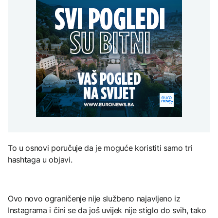
Redovi na aerodromima i
djece moraju platiti 942
graničnim prelazima u
miliona dolara
Nuklearka Krško
EU: Koja je svrha EES
DRUŠTVO
smanjuje proizvodnju
sistema ako se isključuje
zbog niskog vodostaja i
čim je preopterećen?
Počela isplata penzija u
visokih temperatura
RS
Save
KULTURA
BIZNIS
Rat i pijesak prijete
drevnim piramidama
Skočile cijene nafte na
Meroe u Sudanu
svjetskom tržištu, hoće li
se to odraziti na BiH
ZANIMLJIVOSTI
Rihanna radi na novom
To u osnovi poručuje da je moguće koristiti samo tri
albumu
hashtaga u objavi.
Ovo novo ograničenje nije službeno najavljeno iz
Instagrama i čini se da još uvijek nije stiglo do svih, tako