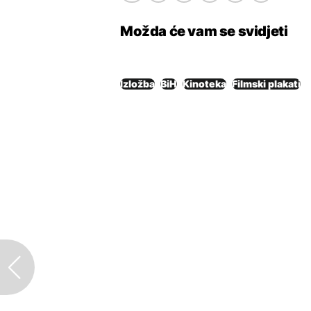
Možda će vam se svidjeti
Izložba
BiH
Kinoteka
Filmski plakati