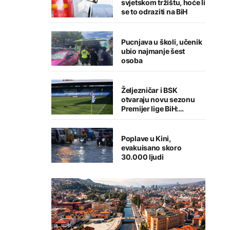
svjetskom tržištu, hoće li
se to odraziti na BiH
Pucnjava u školi, učenik
ubio najmanje šest
osoba
Željezničar i BSK
otvaraju novu sezonu
Premijer lige BiH:
Sarajlije u problemima,
Banjalučani pišu istoriju
Poplave u Kini,
evakuisano skoro
30.000 ljudi