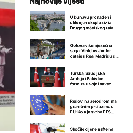
Najnovije vijesti
U Dunavu pronađen i
uklonjen eksploziv iz
Drugog svjetskog rata
Gotova višemjesečna
saga: Vinicius Junior
ostaje u Real Madridu do
2032. godine
Turska, Saudijska
Arabija i Pakistan
formiraju vojni savez
Redovi na aerodromima i
graničnim prelazima u
EU: Koja je svrha EES
sistema ako se isključuje
čim je preopterećen?
Skočile cijene nafte na