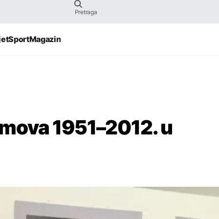
jet
Sport
Magazin
ilmova 1951–2012. u