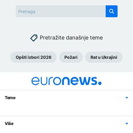
Pretražite današnje teme
Opšti izbori 2026
Požari
Rat u Ukrajini
Teme
Bosna i Hercegovina
Region
Svijet
Sport
Magazin
Više