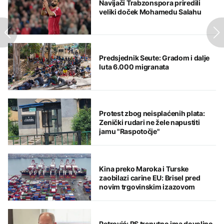
Navijači Trabzonspora priredili
veliki doček Mohamedu Salahu
Predsjednik Seute: Gradom i dalje
luta 6.000 migranata
Protest zbog neisplaćenih plata:
Zenički rudari ne žele napustiti
jamu "Raspotočje"
Kina preko Maroka i Turske
zaobilazi carine EU: Brisel pred
novim trgovinskim izazovom
Petrović: RS trenutno ima dovoljno