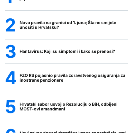
Nova pravila na granici od 1. juna; Šta ne smijete
unositi u Hrvatsku?
Hantavirus: Koji su simptomi i kako se prenosi?
FZO RS pojasnio pravila zdravstvenog osiguranja za
inostrane penzionere
Hrvatski sabor usvojio Rezoluciju o BiH, odbijeni
MOST-ovi amandmani
Novi zakon donosi drastične kazne za prekršaje, prvi