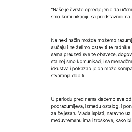
"Naše je čvrsto opredjeljenje da uđe
smo komunikaciju sa predstavnicima si
Na neki način možda možemo razumjeti 
slučaju i ne želimo ostaviti te radnik
sama preuzeti sve te obaveze, dogovo
stalnoj smo komunikaciji sa menadžm
iskustva i pokazao je da može kompani
stvaranja dobiti.
U periodu pred nama daćemo sve od s
podrazumijeva, između ostalog, i ponu
za željezaru Vlada isplati, naravno u
međuvremenu imali troškove, kako bis