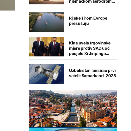
njemačkom aerodromu,
sumnja se na Rusiju
Rijeke širom Evrope
presušuju
Kina uvela trgovinske
mjere protiv SAD uoči
posjete Xi Jinpinga
Washingtonu
Uzbekistan lansirao prvi
satelit Samarkand-2028