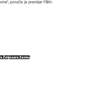
ine", poručio je premijer FBiH.
a Željezara Zenica