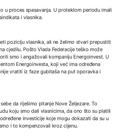
mo u proces spasavanja. U proteklom periodu imali
ndikata i vlasnika.
poziciju vlasnika, ali ne želimo stvari prepustiti
e na cjedilu. Pošto Vlada Federacije teško može
rili smo i angažovali kompaniju Energoinvest. U
entom Energoinvesta, koji već ima određena
je vratiti iz faze gubitaša na put oporavka i
ebe da riješimo pitanje Nove Željezare. To
du koju smo dali vlasnicima, da ono što su platili
z određene investicije koje mogu dokazati da su u
mo i to kompenzovali kroz cijenu.