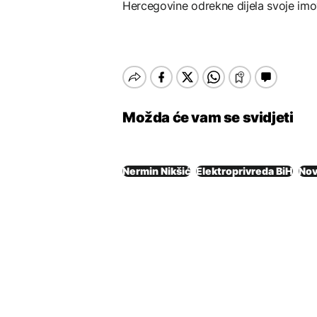
Hercegovine odrekne dijela svoje imov
Možda će vam se svidjeti
Nermin Nikšić
Elektroprivreda BiH
Nov