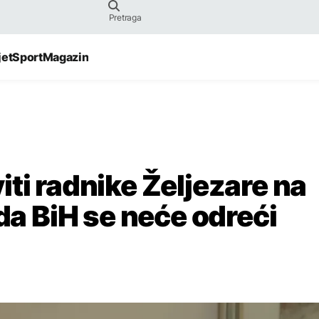
jet
Sport
Magazin
ti radnike Željezare na
eda BiH se neće odreći