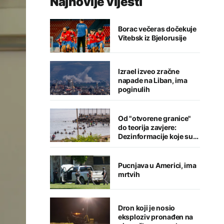
Najnovije vijesti
Borac večeras dočekuje
Vitebsk iz Bjelorusije
Izrael izveo zračne
napade na Liban, ima
poginulih
Od "otvorene granice"
do teorija zavjere:
Dezinformacije koje su
pratile krizu u Seuti
Pucnjava u Americi, ima
mrtvih
Dron koji je nosio
eksploziv pronađen na