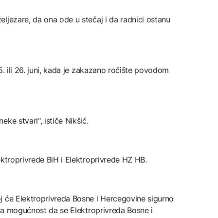
ljezare, da ona ode u stečaj i da radnici ostanu
5. ili 26. juni, kada je zakazano ročište povodom
ke stvari", ističe Nikšić.
ektroprivrede BiH i Elektroprivrede HZ HB.
j će Elektroprivreda Bosne i Hercegovine sigurno
akva mogućnost da se Elektroprivreda Bosne i