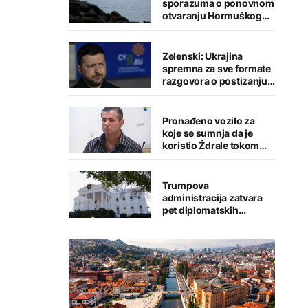
sporazuma o ponovnom
otvaranju Hormuškog
moreuza
Zelenski: Ukrajina
spremna za sve formate
razgovora o postizanju
mira
Pronađeno vozilo za
koje se sumnja da je
koristio Ždrale tokom
pucnjave
Trumpova
administracija zatvara
pet diplomatskih
predstavništava u
svijetu