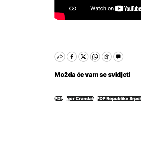
Možda će vam se svidjeti
PDP
Igor Crandak
PDP Republike Srps