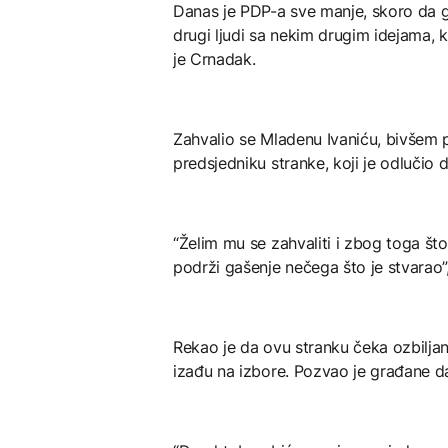
Danas je PDP-a sve manje, skoro da g
drugi ljudi sa nekim drugim idejama, 
je Crnadak.
Zahvalio se Mladenu Ivaniću, bivšem
predsjedniku stranke, koji je odlučio 
“Želim mu se zahvaliti i zbog toga št
podrži gašenje nečega što je stvarao”
Rekao je da ovu stranku čeka ozbilja
izađu na izbore. Pozvao je građane 