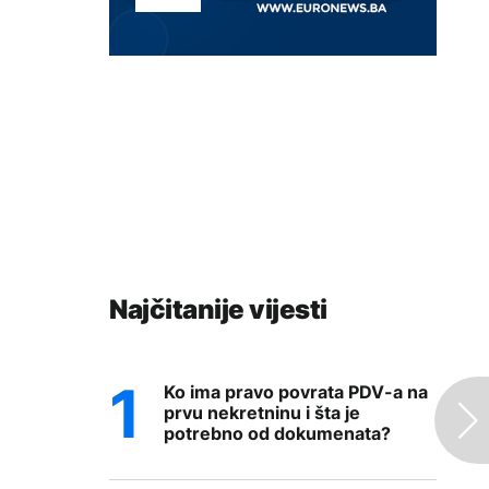
Najčitanije vijesti
Ko ima pravo povrata PDV-a na
prvu nekretninu i šta je
potrebno od dokumenata?