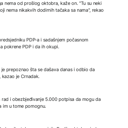
a nema od prošlog oktobra, kaže on. "Tu su neki
koji nema nikakvih dodirnih tačaka sa nama", rekao
 predsjedniku PDP-a i sadašnjem počasnom
da pokrene PDP i da ih okupi.
o je prepoznao šta se dašava danas i odbio da
, kazao je Crnadak.
n rad i obezbjeđivanje 5.000 potpisa da mogu da
da im u tome pomognu.