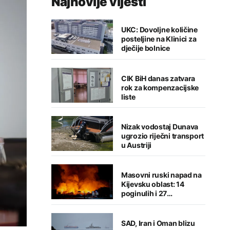
Najnovije vijesti
UKC: Dovoljne količine
posteljine na Klinici za
dječije bolnice
CIK BiH danas zatvara
rok za kompenzacijske
liste
Nizak vodostaj Dunava
ugrozio riječni transport
u Austriji
Masovni ruski napad na
Kijevsku oblast: 14
poginulih i 27
povrijeđenih
SAD, Iran i Oman blizu