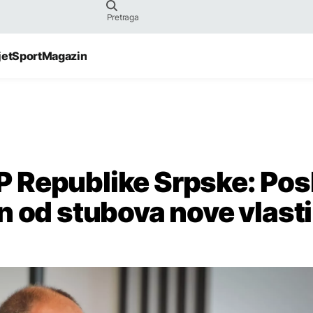
jet
Sport
Magazin
Republike Srpske: Posl
n od stubova nove vlasti