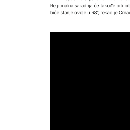
Regionalna saradnja će takođe biti bitn
biće stanje ovdje u RS”, rekao je Crna