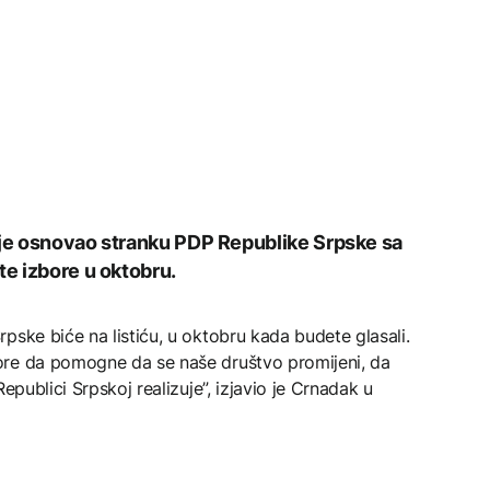
 je osnovao stranku PDP Republike Srpske sa
te izbore u oktobru.
pske biće na listiću, u oktobru kada budete glasali.
ore da pomogne da se naše društvo promijeni, da
epublici Srpskoj realizuje”, izjavio je Crnadak u