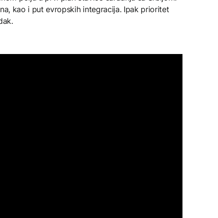
a, kao i put evropskih integracija. Ipak prioritet
dak.