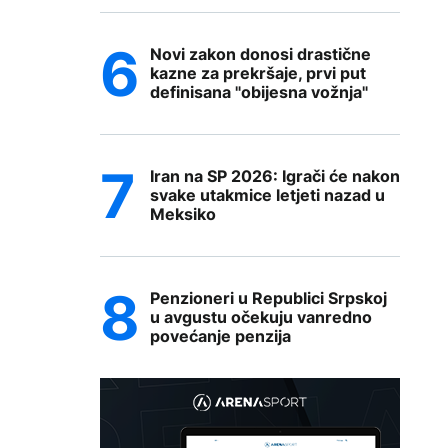
Novi zakon donosi drastične
kazne za prekršaje, prvi put
definisana "obijesna vožnja"
Iran na SP 2026: Igrači će nakon
svake utakmice letjeti nazad u
Meksiko
Penzioneri u Republici Srpskoj
u avgustu očekuju vanredno
povećanje penzija