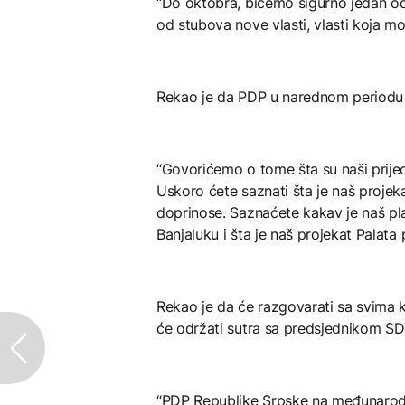
“Do oktobra, bićemo sigurno jedan od 
od stubova nove vlasti, vlasti koja mor
Rekao je da PDP u narednom periodu neć
“Govorićemo o tome šta su naši prijed
Uskoro ćete saznati šta je naš projek
doprinose. Saznaćete kakav je naš pl
Banjaluku i šta je naš projekat Palata
Rekao je da će razgovarati sa svima ko
će održati sutra sa predsjednikom S
“PDP Republike Srpske na međunarodno