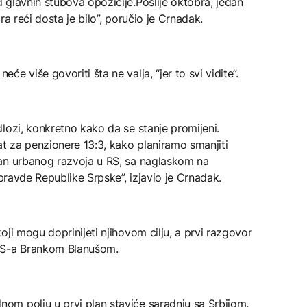
glavnih stubova opozicije.Poslije oktobra, jedan
a reći dosta je bilo”, poručio je Crnadak.
e više govoriti šta ne valja, “jer to svi vidite”.
lozi, konkretno kako da se stanje promijeni.
at za penzionere 13:3, kako planiramo smanjiti
an urbanog razvoja u RS, sa naglaskom na
 pravde Republike Srpske”, izjavio je Crnadak.
ji mogu doprinijeti njihovom cilju, a prvi razgovor
DS-a Brankom Blanušom.
m polju u prvi plan staviće saradnju sa Srbijom.