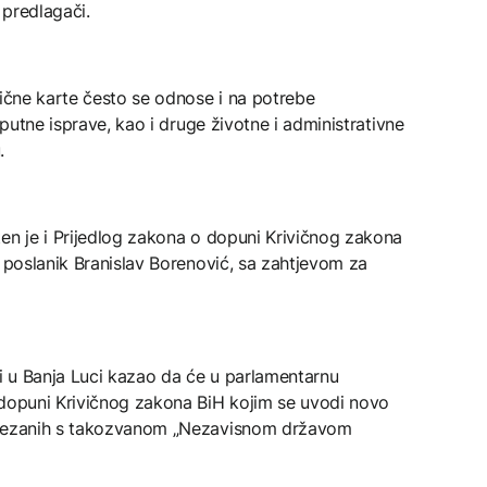
 predlagači.
lične karte često se odnose i na potrebe
 putne isprave, kao i druge životne i administrativne
.
en je i Prijedlog zakona o dopuni Krivičnog zakona
č poslanik Branislav Borenović, sa zahtjevom za
ji u Banja Luci kazao da će u parlamentarnu
 dopuni Krivičnog zakona BiH kojim se uvodi novo
povezanih s takozvanom „Nezavisnom državom