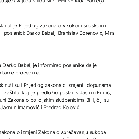
dsjedavajuća Kluba NiP i BHI KF Aida Baručija.
kinut je Prijedlog zakona o Visokom sudskom i
li poslanici: Darko Babalj, Branislav Borenović, Mira
Darko Babalj je informirao poslanike da je
ntarne procedure.
kinuti su i Prijedlog zakona o izmjeni i dopunama
i zaštitu, koji je predložio poslanik Jasmin Emrić,
uni Zakona o policijskim službenicima BiH, čiji su
 Jasmin Imamović i Predrag Kojović.
g zakona o izmjeni Zakona o sprečavanju sukoba