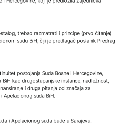
e i Hercegovine, koji je predložila Zajednička
talog, trebao razmatrati i principe (prvo čitanje)
ionom sudu BiH, čiji je predlagač poslanik Predrag
inuitet postojanja Suda Bosne i Hercegovine,
a BiH kao drugostupanjske instance, nadležnost,
finansiranje i druga pitanja od značaja za
H i Apelacionog suda BiH.
uda i Apelacionog suda bude u Sarajevu.