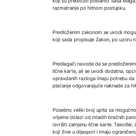
koji su predložili poslanici Saša Maga
razmatranje po hitnom postupku.
Predloženim zakonom se uvodi moguć
koji sada propisuje Zakon, po uzoru n
Predlagači navode da se predloženim 
lične karte, ali se uvodi dodatna, opc
opravdanih razloga imaju potrebu da
plaćanje odgovarajuće naknade za hit
Posebno veliki broj upita za mogućnos
vrijeme dolazi od mladih bračnih par
izvršiti zamjenu lične karte. Također,
koji žive u dijaspori i imaju ogranič