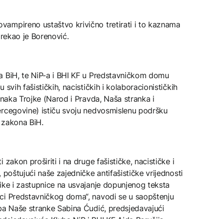
ampireno ustaštvo krivično tretirati i to kaznama
 rekao je Borenović.
a BiH, te NiP-a i BHI KF u Predstavničkom domu
svih fašističkih, nacističkih i kolaboracionističkih
anaka Trojke (Narod i Pravda, Naša stranka i
ercegovine) ističu svoju nedvosmislenu podršku
 zakona BiH.
zakon proširiti i na druge fašističke, nacističke i
 poštujući naše zajedničke antifašističke vrijednosti
ike i zastupnice na usvajanje dopunjenog teksta
ci Predstavničkog doma“, navodi se u saopštenju
uba Naše stranke Sabina Ćudić, predsjedavajući