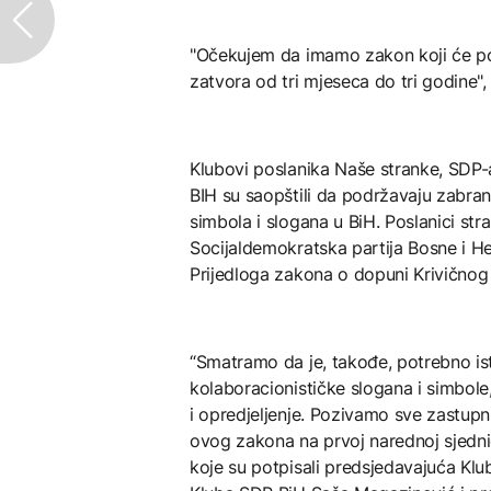
"Očekujem da imamo zakon koji će pov
zatvora od tri mjeseca do tri godine",
Klubovi poslanika Naše stranke, SDP-
BIH su saopštili da podržavaju zabranu 
simbola i slogana u BiH. Poslanici str
Socijaldemokratska partija Bosne i H
Prijedloga zakona o dopuni Krivičnog
“Smatramo da je, takođe, potrebno isti 
kolaboracionističke slogana i simbole,
i opredjeljenje. Pozivamo sve zastupn
ovog zakona na prvoj narednoj sjedni
koje su potpisali predsjedavajuća Kl