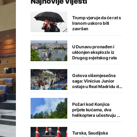
Najnovije vijesti
Trump vjeruje da će rat s
Iranom uskoro biti
završen
U Dunavu pronađen i
uklonjen eksploziv iz
Drugog svjetskog rata
Gotova višemjesečna
saga: Vinicius Junior
ostaje u Real Madridu do
2032. godine
Požari kod Konjica
prijete kućama, dva
helikoptera učestvuju u
gašenju
Turska, Saudijska