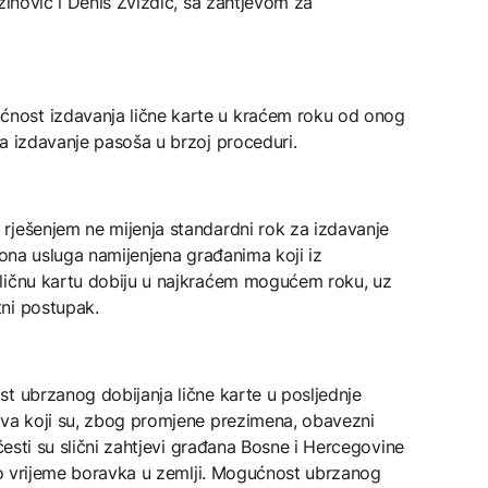
zinović i Denis Zvizdić, sa zahtjevom za
nost izdavanja lične karte u kraćem roku od onog
a izdavanje pasoša u brzoj proceduri.
rješenjem ne mijenja standardni rok za izdavanje
iona usluga namijenjena građanima koji iz
 ličnu kartu dobiju u najkraćem mogućem roku, uz
ni postupak.
t ubrzanog dobijanja lične karte u posljednje
ova koji su, zbog promjene prezimena, obavezni
 česti su slični zahtjevi građana Bosne i Hercegovine
eno vrijeme boravka u zemlji. Mogućnost ubrzanog