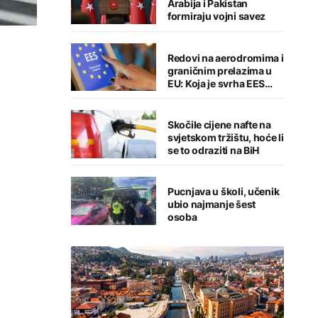
Arabija i Pakistan
formiraju vojni savez
Redovi na aerodromima i
graničnim prelazima u
EU: Koja je svrha EES
sistema ako se isključuje
čim je preopterećen?
Skočile cijene nafte na
svjetskom tržištu, hoće li
se to odraziti na BiH
Pucnjava u školi, učenik
ubio najmanje šest
osoba