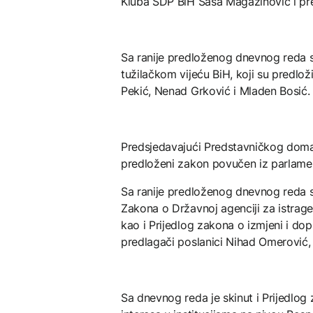
Kluba SDP BiH Saša Magazinović i pre
Sa ranije predloženog dnevnog reda s
tužilačkom vijeću BiH, koji su predloži
Pekić, Nenad Grković i Mladen Bosić.
Predsjedavajući Predstavničkog doma 
predloženi zakon povučen iz parlame
Sa ranije predloženog dnevnog reda s
Zakona o Državnoj agenciji za istrage 
kao i Prijedlog zakona o izmjeni i dop
predlagači poslanici Nihad Omerović,
Sa dnevnog reda je skinut i Prijedlo