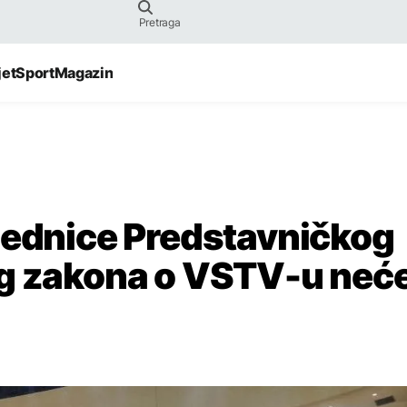
jet
Sport
Magazin
jednice Predstavničkog
og zakona o VSTV-u neć