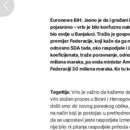
Euronews BiH: Jasno je da i građani
pojasnimo – vrlo je bilo konfuzno na
bio ovdje u Banjaluci. Tražio je gospo
premijer Federacije, koji kaže da ga n
odnosno SDA tada, oko raspodjele i i
koeficijenata, traže poravnanje, odn
miliona maraka, pa onda ministar Am
Federaciji 30 miliona maraka. Ko tu k
Tegeltija:
Vrlo je važno da kažemo da 
vrlo složen proces u Bosni i Hercegovi
došli smo do novog poreskog oblika, 
na način koji je postojao u prethodno
da se uspostavi jeste raspodjela izmeđ
nije bilo ni pitanje raspodjele prihod