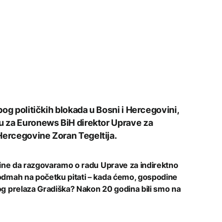
zbog političkih blokada u Bosni i Hercegovini,
ju za Euronews BiH direktor Uprave za
Hercegovine Zoran Tegeltija.
odine da razgovaramo o radu Uprave za indirektno
odmah na početku pitati – kada ćemo, gospodine
og prelaza Gradiška? Nakon 20 godina bili smo na