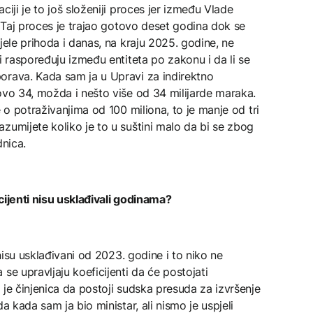
ciji je to još složeniji proces jer između Vlade
. Taj proces je trajao gotovo deset godina dok se
jele prihoda i danas, na kraju 2025. godine, ne
i raspoređuju između entiteta po zakonu i da li se
orava. Kada sam ja u Upravi za indirektno
ovo 34, možda i nešto više od 34 milijarde maraka.
e o potraživanjima od 100 miliona, to je manje od tri
zumijete koliko je to u suštini malo da bi se zbog
dnica.
cijenti nisu usklađivali godinama?
nisu usklađivani od 2023. godine i to niko ne
se upravljaju koeficijenti da će postojati
 je činjenica da postoji sudska presuda za izvršenje
a kada sam ja bio ministar, ali nismo je uspjeli