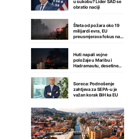
u sukobu? Lider SAD se
obratio naciji
Šteta od požara oko 19
milijardi evra, EU
preusmjerava fokus na
prevenciju
Huti napali vojne
položaje u Maribu i
Hadramautu, desetine
stradalih
Soreca: Podnošenje
zahtjeva za SEPA-u je
važan korak BiH ka EU