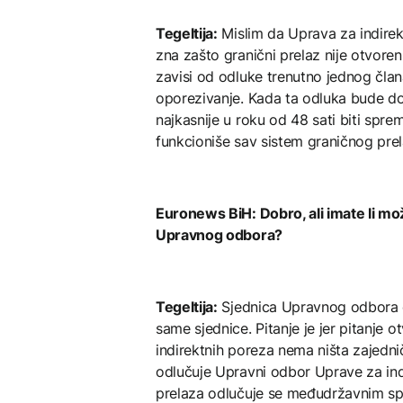
Tegeltija:
Mislim da Uprava za indire
zna zašto granični prelaz nije otvoren
zavisi od odluke trenutno jednog čl
oporezivanje. Kada ta odluka bude do
najkasnije u roku od 48 sati biti sp
funkcioniše sav sistem graničnog prel
Euronews BiH: Dobro, ali imate li m
Upravnog odbora?
Tegeltija:
Sjednica Upravnog odbora će
same sjednice. Pitanje je jer pitanje 
indirektnih poreza nema ništa zajednič
odlučuje Upravni odbor Uprave za ind
prelaza odlučuje se međudržavnim spor