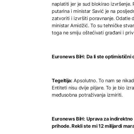
naplatiti jer je sud blokirao izvršenje
putarina i ministar Savić je na poslje
zatvoriti i izvršiti poravnanje. Odatl
ministar Amidžić. To su tehničke stvari
toga ne smiju oštećivati građani i priv
Euronews BiH: Da li ste optimistični 
Tegeltija:
Apsolutno. To nam se nikada
Entiteti nisu dvije piljare. To je bio
međusobna potraživanja izmiriti.
Euronews BiH: Uprava za indirektno 
prihode. Rekli ste mi 12 milijardi mar