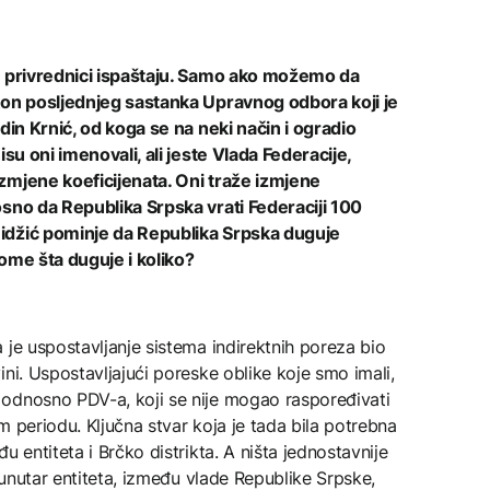
 i privrednici ispaštaju. Samo ako možemo da
kon posljednjeg sastanka Upravnog odbora koji je
din Krnić, od koga se na neki način i ogradio
isu oni imenovali, ali jeste Vlada Federacije,
zmjene koeficijenata. Oni traže izmjene
osno da Republika Srpska vrati Federaciji 100
idžić pominje da Republika Srpska duguje
ome šta duguje i koliko?
je uspostavljanje sistema indirektnih poreza bio
ni. Uspostavljajući poreske oblike koje smo imali,
odnosno PDV-a, koji se nije mogao raspoređivati
m periodu. Ključna stvar koja je tada bila potrebna
u entiteta i Brčko distrikta. A ništa jednostavnije
a unutar entiteta, između vlade Republike Srpske,