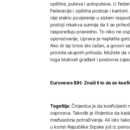
opština, puteva i autoputeva. U Federa
Federacije i opština postoje i kantoni
nije steklo povjerenje u sistem raspod
postoji nikakva sumnja da li se prihod
raspoređuju pravedno. To niko ne osp
oporezivanje, Uprava je naplatila got
Ako bi taj iznos bio tačan, a govori s
promila ukupnih prihoda. Možete da ra
toga blokirali građani i poslovna zaje
Euronews BiH: Znači li to da se koefi
Tegeltija:
Činjenica je da koeficijenti 
osporava. Takođe je činjenica da kada 
međusobna potraživanja. Ali isto tako
u korist Republike Srpske još iz period