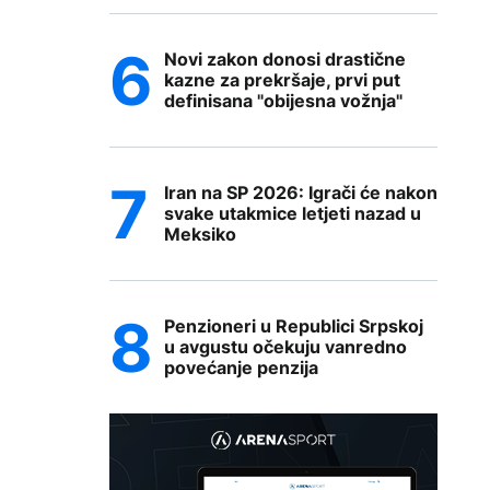
Novi zakon donosi drastične
kazne za prekršaje, prvi put
definisana "obijesna vožnja"
Iran na SP 2026: Igrači će nakon
svake utakmice letjeti nazad u
Meksiko
Penzioneri u Republici Srpskoj
u avgustu očekuju vanredno
povećanje penzija