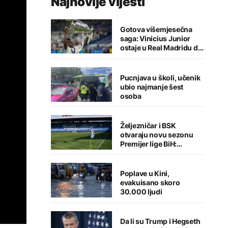
Najnovije vijesti
Gotova višemjesečna
saga: Vinicius Junior
ostaje u Real Madridu do
2032. godine
Pucnjava u školi, učenik
ubio najmanje šest
osoba
Željezničar i BSK
otvaraju novu sezonu
Premijer lige BiH:
Sarajlije u problemima,
Banjalučani pišu istoriju
Poplave u Kini,
evakuisano skoro
30.000 ljudi
Da li su Trump i Hegseth