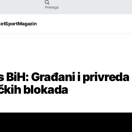
jet
Sport
Magazin
 BiH: Građani i privreda
ičkih blokada