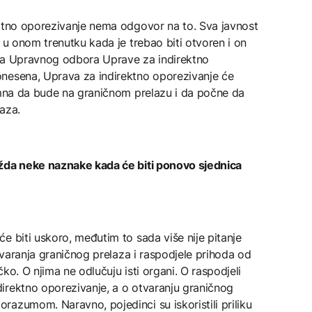
ktno oporezivanje nema odgovor na to. Sva javnost
 u onom trenutku kada je trebao biti otvoren i on
ana Upravnog odbora Uprave za indirektno
nesena, Uprava za indirektno oporezivanje će
remna da bude na graničnom prelazu i da počne da
aza.
ožda neke naznake kada će biti ponovo sjednica
 biti uskoro, međutim to sada više nije pitanje
otvaranja graničnog prelaza i raspodjele prihoda od
ko. O njima ne odlučuju isti organi. O raspodjeli
irektno oporezivanje, a o otvaranju graničnog
azumom. Naravno, pojedinci su iskoristili priliku