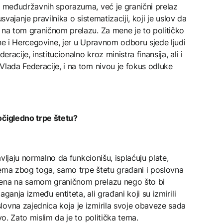
ih međudržavnih sporazuma, već je granični prelaz
svajanje pravilnika o sistematizaciji, koji je uslov da
 na tom graničnom prelazu. Za mene je to političko
sne i Hercegovine, jer u Upravnom odboru sjede ljudi
eracije, institucionalno kroz ministra finansija, ali i
Vlada Federacije, i na tom nivou je fokus odluke
očigledno trpe štetu?
avljaju normalno da funkcionišu, isplaćuju plate,
lema zbog toga, samo trpe štetu građani i poslovna
mena na samom graničnom prelazu nego što bi
ganja između entiteta, ali građani koji su izmirili
lovna zajednica koja je izmirila svoje obaveze sada
vo. Zato mislim da je to politička tema.