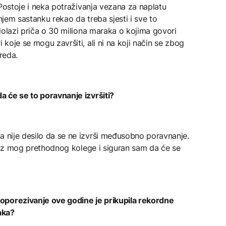
. Postoje i neka potraživanja vezana za naplatu
dnjem sastanku rekao da treba sjesti i sve to
e dolazi priča o 30 miliona maraka o kojima govori
 koje se mogu završiti, ali ni na koji način se zbog
reda.
da će se to poravnanje izvršiti?
 nije desilo da se ne izvrši međusobno poravnanje.
 izraz mog prethodnog kolege i siguran sam da će se
oporezivanje ove godine je prikupila rekordne
aka?