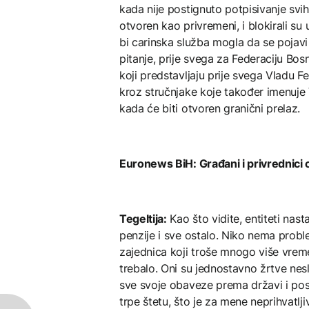
kada nije postignuto potpisivanje sv
otvoren kao privremeni, i blokirali su u
bi carinska služba mogla da se pojavi
pitanje, prije svega za Federaciju Bo
koji predstavljaju prije svega Vladu Fed
kroz stručnjake koje također imenuje 
kada će biti otvoren granični prelaz.
Euronews BiH: Građani i privrednici 
Tegeltija:
Kao što vidite, entiteti nast
penzije i sve ostalo. Niko nema prob
zajednica koji troše mnogo više vre
trebalo. Oni su jednostavno žrtve nesla
sve svoje obaveze prema državi i pos
trpe štetu, što je za mene neprihvatlji