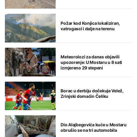
Požar kod Konjica lokaliziran,
vatrogasci i dalje na terenu
Meteorolozi za danas objavili
upozorenje: U Mostaru u 8 sati
izmjereno 29 stepeni
Borac u derbiju dočekuje Velež,
Zrinjski domaćin Čeliku
Dio Alajbegovića kuće u Mostaru
obrušio se na tri automobila