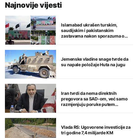
Najnovije vijesti
Islamabad ukrašen turskim,
saudijskim i pakistanskim
zastavama nakon sporazuma o
zajedničkoj odbrani
Jemenske vladine snage tvrde da
su napale položaje Huta na jugu
Iran tvrdi da nema direktnih
pregovora sa SAD-om, već samo
razmjenjuju poruke putem
posrednika
Vlada RS: Ugovorene investicije za
tri godine 7,4 milijarde KM