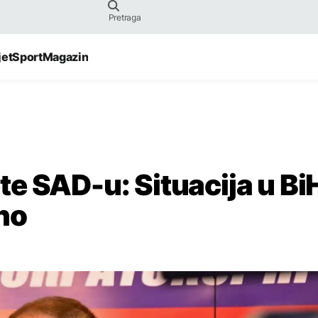
jet
Sport
Magazin
e SAD-u: Situacija u Bi
no