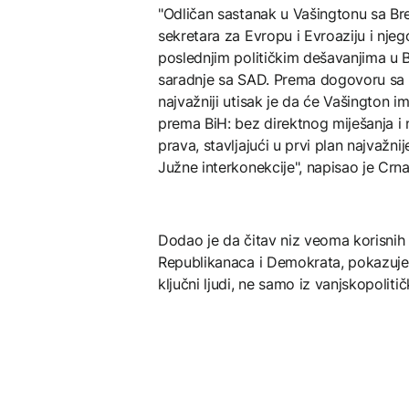
"Odličan sastanak u Vašingtonu sa 
sekretara za Evropu i Evroaziju i n
poslednjim političkim dešavanjima u B
saradnje sa SAD. Prema dogovoru sa sa
najvažniji utisak je da će Vašington i
prema BiH: bez direktnog miješanja i n
prava, stavljajući u prvi plan najvaž
Južne interkonekcije", napisao je Crn
Dodao je da čitav niz veoma korisnih
Republikanaca i Demokrata, pokazuje d
ključni ljudi, ne samo iz vanjskopolit