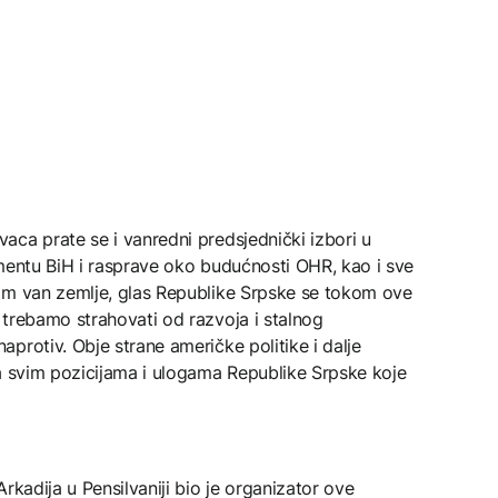
ca prate se i vanredni predsjednički izbori u
amentu BiH i rasprave oko budućnosti OHR, kao i sve
am van zemlje, glas Republike Srpske se tokom ove
 trebamo strahovati od razvoja i stalnog
protiv. Obje strane američke politike i dalje
sa svim pozicijama i ulogama Republike Srpske koje
rkadija u Pensilvaniji bio je organizator ove