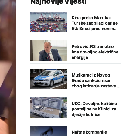
Najnovije vijesti
Kina preko Maroka i
Turske zaobilazi carine
EU: Brisel pred novim
trgovinskim izazovom
Petrović: RS trenutno
ima dovoljno električne
energije
Muškarac iz Novog
Grada sankcionisan
zbog isticanja zastave sa
ljiljanima
UKC: Dovoljne količine
posteljine na Klinici za
dječije bolnice
Naftne kompanije