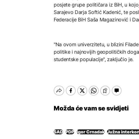
posjete grupe političara iz BiH, u koj
Sarajevo Darja Softić Kadenić, te po
Federacije BiH Saša Magazinović i Da
"Na ovom univerzitetu, u blizini Filade
politike i najnovijih geopolitičkih do
studentske populacije", zaključio je.
Možda će vam se svidjeti
SAD
PDP
Igor Crnadak
Južna interkon