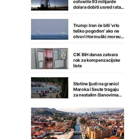
ostvarile 93 milijarde
dolara dobiti usred rata i
klimatske krize
Trump: Iran će biti 'vrlo
teško pogođen' ako ne
otvori Hormuški moreuz
'veoma brzo'
CIK BiH danas zatvara
rok za kompenzacijske
liste
Stotine ljudi na granici
Maroka i Seute tragaju
za nestalim članovima
porodica