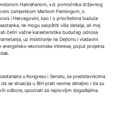
Brendonom Hanrahanom, v.d. pomoćnika državnog
jegovim zamjenikom Markom Flemingom, o
osni i Hercegovini, kao i o prioritetima buduće
stanka, ne mogu saopštiti više detalja, ali moj
mati četiri važne karakteristike budućeg odnosa
ametanja, uz insistiranje na Dejtonu i vladavini
nije energetsko-ekonomske interese, poput projekta
adak.
 sastanaka u Kongresu i Senatu, sa predstavnicima
a se situacija u BiH prati veoma detaljno i da su
ičkih odbora, upoznati sa najnovijim događajima.