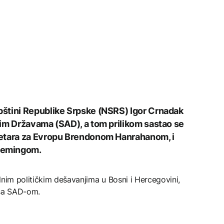
štini Republike Srpske (NSRS) Igor Crnadak
im Državama (SAD), a tom prilikom sastao se
retara za Evropu Brendonom Hanrahanom, i
lemingom.
lnim političkim dešavanjima u Bosni i Hercegovini,
 sa SAD-om.