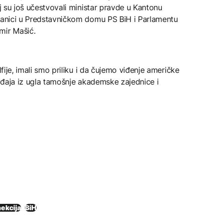
oj su još učestvovali ministar pravde u Kantonu
slanici u Predstavničkom domu PS BiH i Parlamentu
mir Mašić.
lfije, imali smo priliku i da čujemo viđenje američke
gađaja iz ugla tamošnje akademske zajednice i
ekcija
BiH