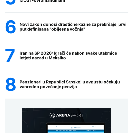
MOST-ovi amandmani
Novi zakon donosi drastične kazne za prekršaje, prvi
put definisana "obijesna vožnja"
Iran na SP 2026: Igrači će nakon svake utakmice
letjeti nazad u Meksiko
Penzioneri u Republici Srpskoj u avgustu očekuju
vanredno povećanje penzija