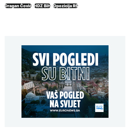
Dragan Čović
HDZ BiH
Opozicija RS