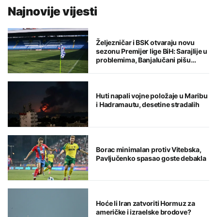
Najnovije vijesti
Željezničar i BSK otvaraju novu
sezonu Premijer lige BiH: Sarajlije u
problemima, Banjalučani pišu
istoriju
Huti napali vojne položaje u Maribu
i Hadramautu, desetine stradalih
Borac minimalan protiv Vitebska,
Pavljučenko spasao goste debakla
Hoće li Iran zatvoriti Hormuz za
američke i izraelske brodove?