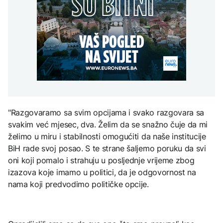
Da li su Trump i Hegseth
Meroe u Sudanu
u sukobu? Lider SAD se
DRUŠTVO
Nuklearka Krško
obratio naciji
smanjuje proizvodnju
Veliki uspjeh sarajevskih
zbog niskog vodostaja i
planinara, osvojili najviši
visokih temperatura
vrh Turske
Save
ZANIMLJIVOSTI
EVROPA
Rihanna radi na novom
albumu
Šteta od požara oko 19
milijardi evra, EU
preusmjerava fokus na
prevenciju
"Razgovaramo sa svim opcijama i svako razgovara sa
ZDRAVLJE
svakim već mjesec, dva. Želim da se snažno čuje da mi
želimo u miru i stabilnosti omogućiti da naše institucije
Šta je Ciklospora i da li
prijeti širenje u Evropi?
BiH rade svoj posao. S te strane šaljemo poruku da svi
oni koji pomalo i strahuju u posljednje vrijeme zbog
izazova koje imamo u politici, da je odgovornost na
nama koji predvodimo političke opcije.