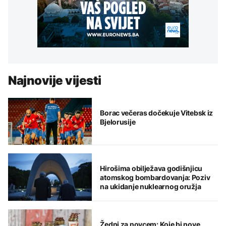
Najnovije vijesti
Borac večeras dočekuje Vitebsk iz
Bjelorusije
Hirošima obilježava godišnjicu
atomskog bombardovanja: Poziv
na ukidanje nuklearnog oružja
Žedni za novcem: Koje bi nove