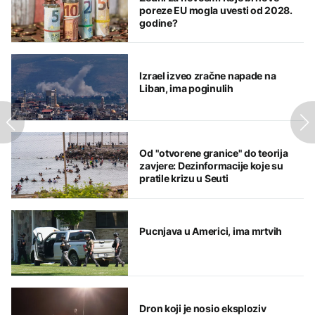
poreze EU mogla uvesti od 2028.
godine?
Izrael izveo zračne napade na
Liban, ima poginulih
Od "otvorene granice" do teorija
zavjere: Dezinformacije koje su
pratile krizu u Seuti
Pucnjava u Americi, ima mrtvih
Dron koji je nosio eksploziv