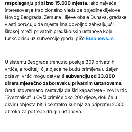
raspolaganju približno 15.000 mjesta
. Iako najveće
interesovanje tradicionalno vlada za pojedine dijelove
Novog Beograda, Zemuna i lijeve obale Dunava, gradske
vlasti poručuju da mjesta ima dovoljno zahvaljujući
širokoj mreži privatnih predškolskih ustanova koje
funkcionišu uz subvencije grada, piše
Euronews.rs.
U sistemu Beograda trenutno posluje 309 privatnih
vrtića, a roditelji čija djeca ne budu primljena u željeni
državni vrtić mogu ostvariti
subvenciju od 33.000
dinara mjesečno za boravak u privatnim ustanovama
.
Grad istovremeno nastavlja da širi kapacitete - novi vrtić
“Sveznalica” u Ovči primiće oko 200 djece, dok će u
okviru objekta biti i centralna kuhinja za pripremu 2.500
obroka za potrebe drugih ustanova.