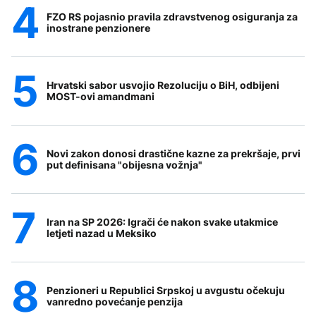
FZO RS pojasnio pravila zdravstvenog osiguranja za
inostrane penzionere
Hrvatski sabor usvojio Rezoluciju o BiH, odbijeni
MOST-ovi amandmani
Novi zakon donosi drastične kazne za prekršaje, prvi
put definisana "obijesna vožnja"
Iran na SP 2026: Igrači će nakon svake utakmice
letjeti nazad u Meksiko
Penzioneri u Republici Srpskoj u avgustu očekuju
vanredno povećanje penzija