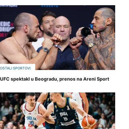
OSTALI SPORTOVI
UFC spektakl u Beogradu, prenos na Areni Sport