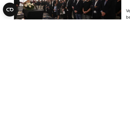
Ve
be
sp
go
06
A
Z
U 
ok
pa
a 
30
ne
ka
A