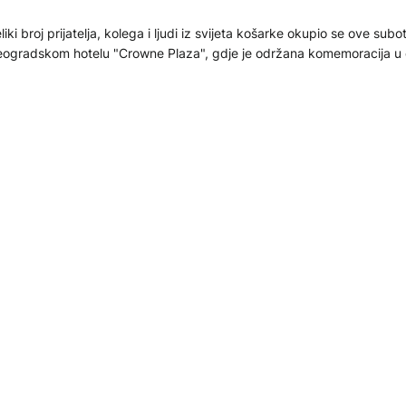
liki broj prijatelja, kolega i ljudi iz svijeta košarke okupio se ove subo
ogradskom hotelu "Crowne Plaza", gdje je održana komemoracija u 
ortskog novinara i komentatora Edina Avdića, koji je iznenada premi
dini.
.06.2026
KTUELNO
ašto Rusi kupuju kuće oko Beograda i napuštaju Crnu Go
Beogradu u prvom kvartalu 2019. godine kvadrat stana mogao je da
o 1.300 evra, a danas u prosjeku košta 2.000 evra više. U Novom Sa
ndemije korone, koja je dala prvi zamah rastu cijena, kvadrat koštao
danas se u prosjeku prodaje za oko 2.830 evra. Drastičan rast cijena
.05.2026
kretnina, a naročito zakupa stanova poklapa se sa početkom sukoba 
da je u Srbiju došao veliki broj građana iz Rusije, ali i iz Ukrajine.
KTUELNO