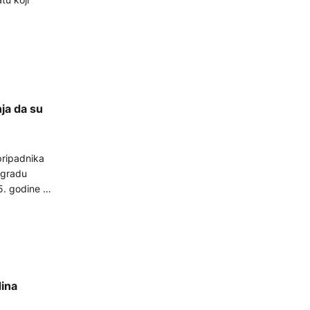
ja da su
pripadnika
ogradu
5. godine u
ina