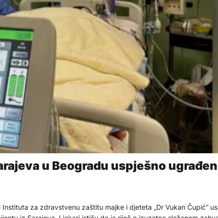
arajeva u Beogradu uspješno ugrađe
 i Instituta za zdravstvenu zaštitu majke i djeteta „Dr Vukan Čupić“ us
entu iz Sarajeva. Ljekari ističu da je riječ o izuzetno složenom zahva