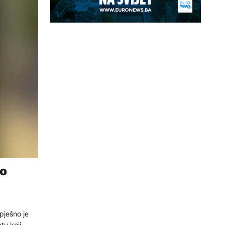
no
pješno je
tu koji