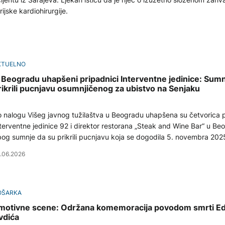
ijske kardiohirurgije.
KTUELNO
 Beogradu uhapšeni pripadnici Interventne jedinice: Sumn
rikrili pucnjavu osumnjičenog za ubistvo na Senjaku
 nalogu Višeg javnog tužilaštva u Beogradu uhapšena su četvorica 
terventne jedinice 92 i direktor restorana „Steak and Wine Bar“ u Be
og sumnje da su prikrili pucnjavu koja se dogodila 5. novembra 202
m ugostiteljskom objektu na Autokomandi.
.06.2026
OŠARKA
motivne scene: Održana komemoracija povodom smrti Ed
vdića