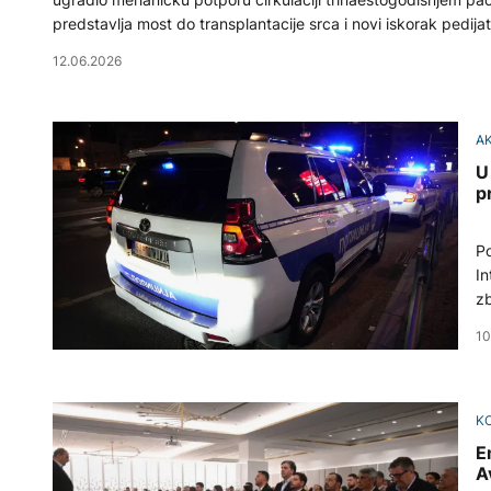
predstavlja most do transplantacije srca i novi iskorak pedijatr
12.06.2026
A
U
p
Po
In
zb
to
10
K
E
A