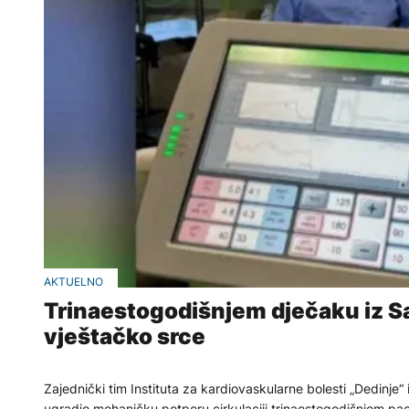
AKTUELNO
Trinaestogodišnjem dječaku iz S
vještačko srce
Zajednički tim Instituta za kardiovaskularne bolesti „Dedinje“
ugradio mehaničku potporu cirkulaciji trinaestogodišnjem pacij