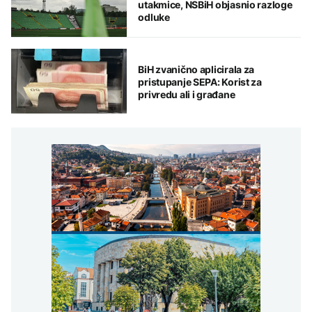
utakmice, NSBiH objasnio razloge
odluke
BiH zvanično aplicirala za
pristupanje SEPA: Korist za
privredu ali i građane