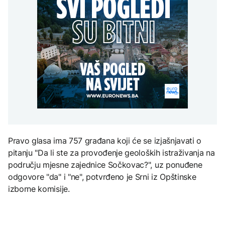
Kina aktivirala vanredne
građanima Širokog
mjere zbog približavanja
Brijega na racionalnu
Grgurević traži
tajfuna Delfin
potrošnju
DRUŠTVO
odgovore o planiranoj
solarnoj elektrani u
Zbog suše i smanjenih
blizini Manastira Ostrog
ZDRAVLJE
zaliha vode upućen apel
građanima Širokog
Šta je Ciklospora i da li
AKTUELNO
Brijega na racionalnu
prijeti širenje u Evropi?
potrošnju
U Belgiji otkrivena
ilegalna fabrika cigareta,
zaplijenjeni milioni
cigareta i tone duhana
KULTURA
Sarajevo Fest početkom
septembra: Stiže
Pravo glasa ima 757 građana koji će se izjašnjavati o
evropski pozorišni
pitanju "Da li ste za provođenje geoloških istraživanja na
spektakl “Brechtovi
duhovi”
području mjesne zajednice Sočkovac?", uz ponuđene
odgovore "da" i "ne", potvrđeno je Srni iz Opštinske
izborne komisije.