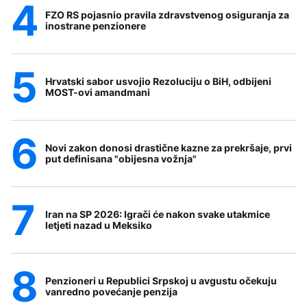
FZO RS pojasnio pravila zdravstvenog osiguranja za
inostrane penzionere
Hrvatski sabor usvojio Rezoluciju o BiH, odbijeni
MOST-ovi amandmani
Novi zakon donosi drastične kazne za prekršaje, prvi
put definisana "obijesna vožnja"
Iran na SP 2026: Igrači će nakon svake utakmice
letjeti nazad u Meksiko
Penzioneri u Republici Srpskoj u avgustu očekuju
vanredno povećanje penzija