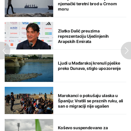
njemački teretni brod u Crnom
moru
Zlatko Dalić preuzima
reprezentaciju Ujedinjenih
Arapskih Emirata
Ljudi u Mađarskoj krenuli pješke
preko Dunava, stiglo upozorenje
Marokanci o pokušaju ulaska u
Španiju: Vratili se praznih ruku, ali
san o migraciji nije ugašen
Koševo suspendovano za