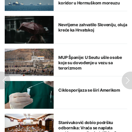
koridor u Hormuškom moreuzu
Nevrijeme zahvatilo Sloveniju, oluja
kreće ka Hrvatskoj
MUP Španije: U Seutu ušle osobe
koje su dovođenje u vezu sa
terorizmom
Ciklosporijaza se širi Amerikom
Stanivuković dobio podršku
odbornika: Vraća se naplata