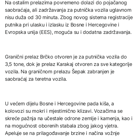
Na ostalim prelazima povremeno dolazi do pojačanog
saobraćaja, ali zadržavanja za putnička vozila uglavnom
nisu duža od 30 minuta. Zbog novog sistema registracije
putnika pri ulasku i izlasku iz Bosne i Hercegovine i
Evropska unija (EES), moguća su i dodatna zadržavanja.
Granični prelaz Brčko otvoren je za putnička vozila do
3,5 tone, dok je prelaz Karakaj otvoren za sve kategorije
vozila. Na graničnom prelazu Šepak zabranjen je
saobraćaj za teretna vozila.
U većem dijelu Bosne i Hercegovine pada kiša, a
kolovozi su mokri i mjestimično klizavi. Vozačima se
skreće pažnja na učestale odrone zemlje i kamenja, kao i
na mogućnost oborenih stabala zbog jakog vjetra.
Apeluje se na prilagođavanje brzine i načina vožnje