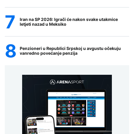
Iran na SP 2026: Igrači će nakon svake utakmice
letjeti nazad u Meksiko
Penzioneri u Republici Srpskoj u avgustu očekuju
vanredno povećanje penzija