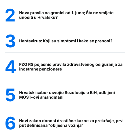
Nova pravila na granici od 1. juna; Šta ne smijete
unositi u Hrvatsku?
Hantavirus: Koji su simptomi i kako se prenosi?
FZO RS pojasnio pravila zdravstvenog osiguranja za
inostrane penzionere
Hrvatski sabor usvojio Rezoluciju o BiH, odbijeni
MOST-ovi amandmani
Novi zakon donosi drastične kazne za prekršaje, prvi
put definisana "obijesna vožnja"