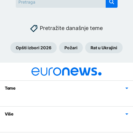
Pretražite današnje teme
Opšti izbori 2026
Požari
Rat u Ukrajini
Teme
Bosna i Hercegovina
Region
Svijet
Sport
Magazin
Više
Impressum
Kontakt