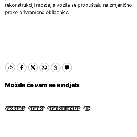
rekonstrukciji mosta, a vozila se propuštaju naizmjenično
preko privremene obilaznice.
Možda će vam se svidjeti
Saobraćaj
Granica
Granični prelazi
BiH