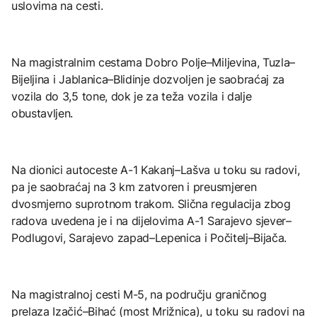
uslovima na cesti.
Na magistralnim cestama Dobro Polje–Miljevina, Tuzla–
Bijeljina i Jablanica–Blidinje dozvoljen je saobraćaj za
vozila do 3,5 tone, dok je za teža vozila i dalje
obustavljen.
Na dionici autoceste A-1 Kakanj–Lašva u toku su radovi,
pa je saobraćaj na 3 km zatvoren i preusmjeren
dvosmjerno suprotnom trakom. Slična regulacija zbog
radova uvedena je i na dijelovima A-1 Sarajevo sjever–
Podlugovi, Sarajevo zapad–Lepenica i Počitelj–Bijača.
Na magistralnoj cesti M-5, na području graničnog
prelaza Izačić–Bihać (most Mrižnica), u toku su radovi na