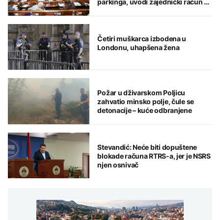
parkinga, uvodi zajednički račun za
komunalije i kredit od 18 miliona
KM
Četiri muškarca izbodena u
Londonu, uhapšena žena
Požar u dživarskom Poljicu
zahvatio minsko polje, čule se
detonacije – kuće odbranjene
Stevandić: Neće biti dopuštene
blokade računa RTRS-a, jer je NSRS
njen osnivač