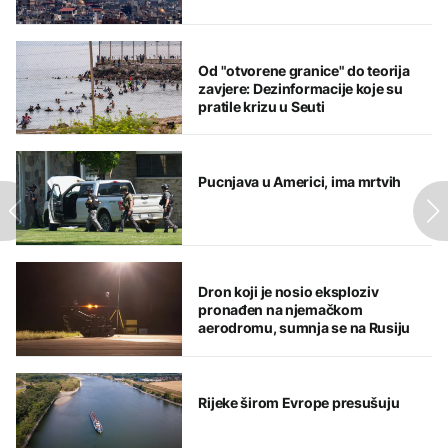
Od "otvorene granice" do teorija
zavjere: Dezinformacije koje su
pratile krizu u Seuti
Pucnjava u Americi, ima mrtvih
Dron koji je nosio eksploziv
pronađen na njemačkom
aerodromu, sumnja se na Rusiju
Rijeke širom Evrope presušuju