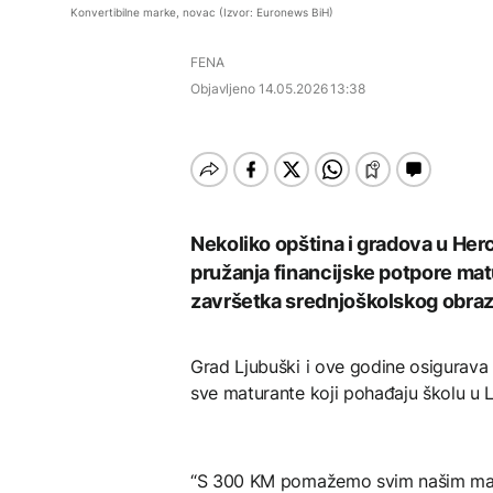
Istorijska presuda protiv
FOKUS
DRUŠTVO
dvojici ukazana Hitna
Konvertibilne marke, novac (Izvor: Euronews BiH)
Mete, zbog ugrožavanja
medicinska pomoć
djece moraju platiti 942
Svjetske cijene hrane
Sava u Gradišci blizu
miliona dolara
FENA
najviše u posljednje tri
istorijskog minimuma,
AKTUELNO
godine
stabilno
Objavljeno
14.05.2026 13:38
vodosnabdijevanje
Europol: U Srbiji i
grada
DRUŠTVO
Njemačkoj uhapšeni
krijumčari koji su
KULTURA
Sava u Gradišci blizu
prebacivali migrante iz
istorijskog minimuma,
Sirije
Rat i pijesak prijete
AKTUELNO
stabilno
drevnim piramidama
vodosnabdijevanje
Meroe u Sudanu
grada
Plovidba Hormuškim
Nekoliko opština i gradova u Herc
moreuzom neće biti
pružanja financijske potpore mat
naplaćivana do
konačnog sporazuma s
završetka srednjoškolskog obraz
Iranom
ZANIMLJIVOSTI
Grad Ljubuški i ove godine osigurava
Rihanna radi na novom
sve maturante koji pohađaju školu u 
albumu
“S 300 KM pomažemo svim našim matu