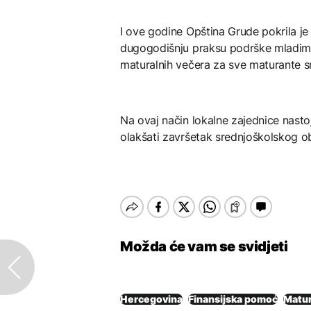
I ove godine Opština Grude pokrila je
dugogodišnju praksu podrške mladima
maturalnih večera za sve maturante sre
Na ovaj način lokalne zajednice nastoj
olakšati završetak srednjoškolskog ob
Možda će vam se svidjeti
Hercegovina
Finansijska pomoć
Matur