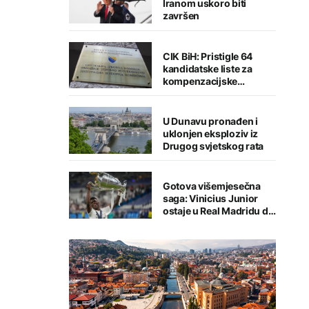
Iranom uskoro biti
završen
CIK BiH: Pristigle 64
kandidatske liste za
kompenzacijske
mandate
U Dunavu pronađen i
uklonjen eksploziv iz
Drugog svjetskog rata
Gotova višemjesečna
saga: Vinicius Junior
ostaje u Real Madridu do
2032. godine