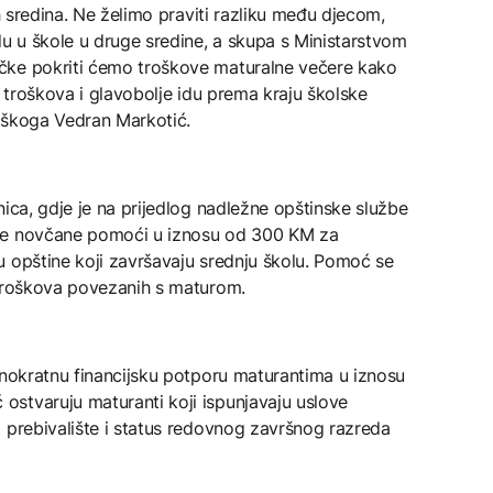
ih sredina. Ne želimo praviti razliku među djecom,
du u škole u druge sredine, a skupa s Ministarstvom
čke pokriti ćemo troškove maturalne večere kako
e troškova i glavobolje idu prema kraju školske
uškoga Vedran Markotić.
nica, gdje je na prijedlog nadležne opštinske službe
tne novčane pomoći u iznosu od 300 KM za
u opštine koji završavaju srednju školu. Pomoć se
 troškova povezanih s maturom.
dnokratnu financijsku potporu maturantima u iznosu
stvaruju maturanti koji ispunjavaju uslove
 prebivalište i status redovnog završnog razreda