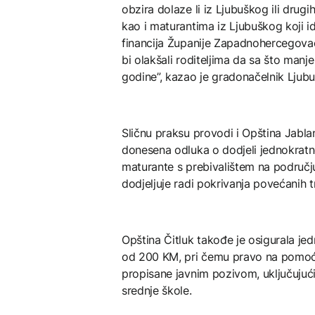
obzira dolaze li iz Ljubuškog ili drug
kao i maturantima iz Ljubuškog koji i
financija Županije Zapadnohercegova
bi olakšali roditeljima da sa što manj
godine”, kazao je gradonačelnik Ljub
Sličnu praksu provodi i Opština Jabla
donesena odluka o dodjeli jednokra
maturante s prebivalištem na područj
dodjeljuje radi pokrivanja povećanih
Opština Čitluk takođe je osigurala je
od 200 KM, pri čemu pravo na pomoć o
propisane javnim pozivom, uključujući
srednje škole.