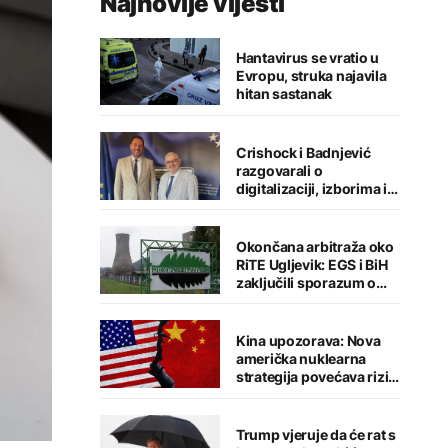
Najnovije vijesti
Hantavirus se vratio u
Evropu, struka najavila
hitan sastanak
Crishock i Badnjević
razgovarali o
digitalizaciji, izborima i
jačanju institucija BiH
Okončana arbitraža oko
RiTE Ugljevik: EGS i BiH
zaključili sporazum o
nagodbi
Kina upozorava: Nova
američka nuklearna
strategija povećava rizik
od globalnog sukoba
Trump vjeruje da će rat s