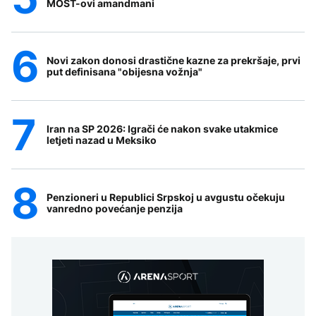
MOST-ovi amandmani
Novi zakon donosi drastične kazne za prekršaje, prvi
put definisana "obijesna vožnja"
Iran na SP 2026: Igrači će nakon svake utakmice
letjeti nazad u Meksiko
Penzioneri u Republici Srpskoj u avgustu očekuju
vanredno povećanje penzija