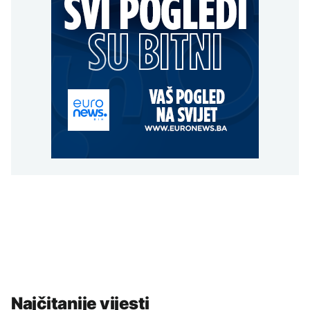
Najčitanije vijesti