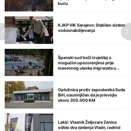
kuću
KJKP ViK Sarajevo: Stabilan sistem
vodosnabdijevanja
Španski sud traži izvještaj o
mogućim upozorenjima prije
masovnog ulaska migranata u
Seutu
Optužnica protiv zaposlenika Suda
BiH, osumnjičen da je prisvojio
skoro 200.000 KM
Lakić: Vlasnik Željezare Zenica
odbio dva rješenja Vlade, radnici