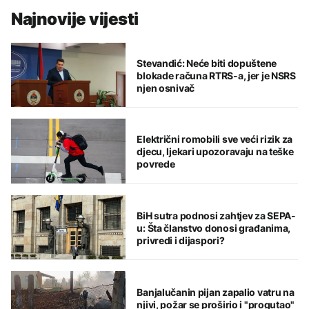
Najnovije vijesti
Stevandić: Neće biti dopuštene
blokade računa RTRS-a, jer je NSRS
njen osnivač
Električni romobili sve veći rizik za
djecu, ljekari upozoravaju na teške
povrede
BiH sutra podnosi zahtjev za SEPA-
u: Šta članstvo donosi građanima,
privredi i dijaspori?
Banjalučanin pijan zapalio vatru na
njivi, požar se proširio i "progutao"