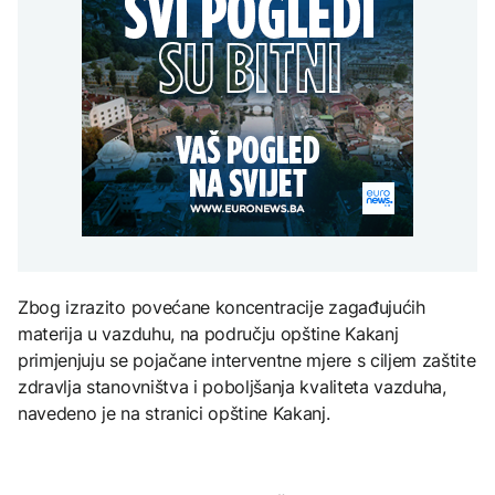
komunalije i kredit od 18
restorana u Moskvi
polje, čule se detonacije
AKTUELNO
na Mjesec
miliona KM
poginuo zet ruskog
– kuće odbranjene
generala
AKTUELNO
Thompson nastup
povodom godišnjice
Požar u dživarskom
"Oluje" započeo
Poljicu zahvatio minsko
pjesmom „Bojna
TEHNOLOGIJA
FOKUS
polje, čule se detonacije
Čavoglave“
– kuće odbranjene
Britanska kraljevska
U Italiji 27 gradova pod
kovnica iz elektronskog
najvišim upozorenjem
otpada izdvaja zlato
zbog ekstremnih vrućina
ZDRAVLJE
Zbog izrazito povećane koncentracije zagađujućih
Ruska vakcina protiv
materija u vazduhu, na području opštine Kakanj
melanoma: Prvi pacijent
uskoro završava terapiju
primjenjuju se pojačane interventne mjere s ciljem zaštite
zdravlja stanovništva i poboljšanja kvaliteta vazduha,
navedeno je na stranici opštine Kakanj.