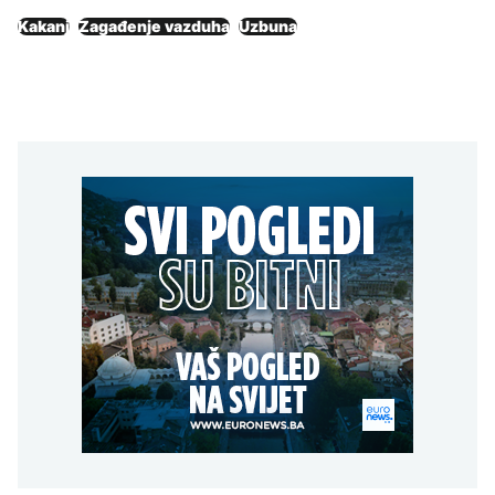
Kakanj
Zagađenje vazduha
Uzbuna