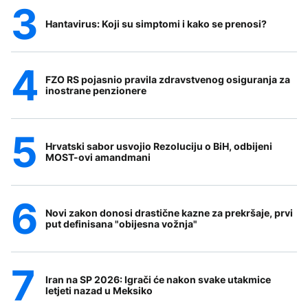
Hantavirus: Koji su simptomi i kako se prenosi?
FZO RS pojasnio pravila zdravstvenog osiguranja za
inostrane penzionere
Hrvatski sabor usvojio Rezoluciju o BiH, odbijeni
MOST-ovi amandmani
Novi zakon donosi drastične kazne za prekršaje, prvi
put definisana "obijesna vožnja"
Iran na SP 2026: Igrači će nakon svake utakmice
letjeti nazad u Meksiko