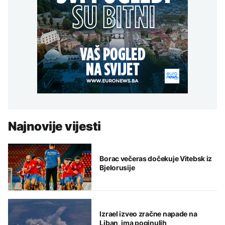
Najnovije vijesti
Borac večeras dočekuje Vitebsk iz
Bjelorusije
Izrael izveo zračne napade na
Liban, ima poginulih