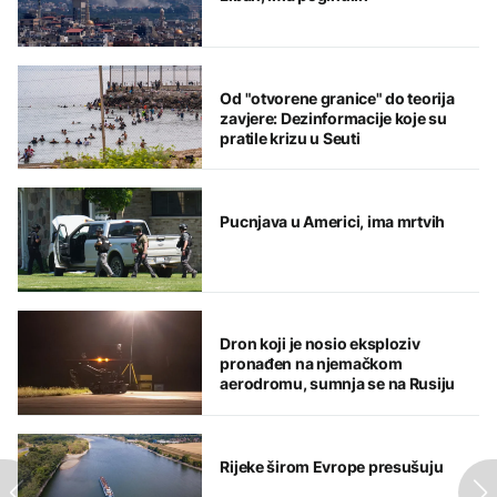
Od "otvorene granice" do teorija
zavjere: Dezinformacije koje su
pratile krizu u Seuti
Pucnjava u Americi, ima mrtvih
Dron koji je nosio eksploziv
pronađen na njemačkom
aerodromu, sumnja se na Rusiju
Rijeke širom Evrope presušuju