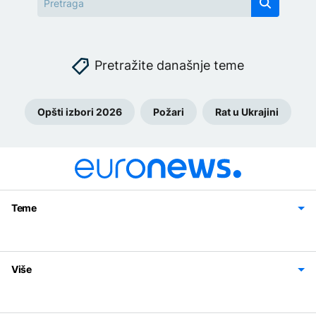
Pretražite današnje teme
Opšti izbori 2026
Požari
Rat u Ukrajini
Teme
Bosna i Hercegovina
Region
Svijet
Sport
Magazin
Više
Impressum
Kontakt