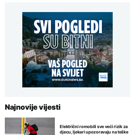
Najnovije vijesti
Električni romobili sve veći rizik za
djecu, ljekari upozoravaju na teške