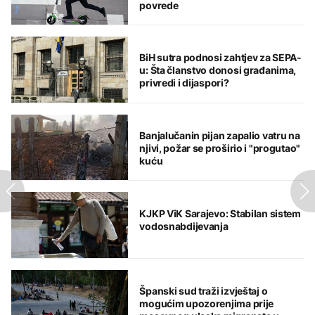
povrede
BiH sutra podnosi zahtjev za SEPA-
u: Šta članstvo donosi građanima,
privredi i dijaspori?
Banjalučanin pijan zapalio vatru na
njivi, požar se proširio i "progutao"
kuću
KJKP ViK Sarajevo: Stabilan sistem
vodosnabdijevanja
Španski sud traži izvještaj o
mogućim upozorenjima prije