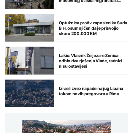
masovnog ulaska migranata u
Seutu
Optužnica protiv zaposlenika Suda
BiH, osumnjičen da je prisvojio
skoro 200.000 KM
Lakić: Vlasnik Željezare Zenica
odbio dva rješenja Vlade, radnici
nisu ostavljeni
Izrael izveo napade na jug Libana
tokom novih pregovora u Rimu