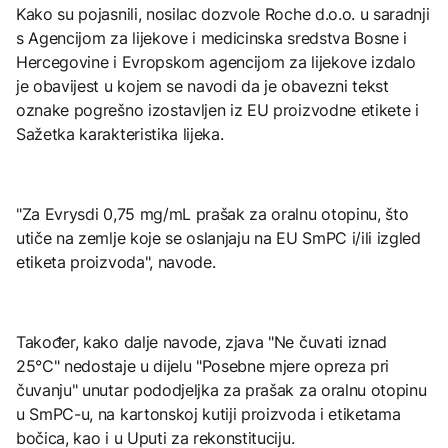
Kako su pojasnili, nosilac dozvole Roche d.o.o. u saradnji
s Agencijom za lijekove i medicinska sredstva Bosne i
Hercegovine i Evropskom agencijom za lijekove izdalo
je obavijest u kojem se navodi da je obavezni tekst
oznake pogrešno izostavljen iz EU proizvodne etikete i
Sažetka karakteristika lijeka.
"Za Evrysdi 0,75 mg/mL prašak za oralnu otopinu, što
utiče na zemlje koje se oslanjaju na EU SmPC i/ili izgled
etiketa proizvoda", navode.
Također, kako dalje navode, zjava "Ne čuvati iznad
25°C" nedostaje u dijelu "Posebne mjere opreza pri
čuvanju" unutar pododjeljka za prašak za oralnu otopinu
u SmPC-u, na kartonskoj kutiji proizvoda i etiketama
bočica, kao i u Uputi za rekonstituciju.