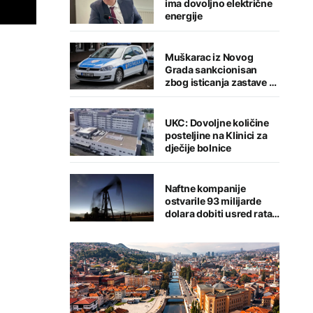
ima dovoljno električne
energije
Muškarac iz Novog
Grada sankcionisan
zbog isticanja zastave sa
ljiljanima
UKC: Dovoljne količine
posteljine na Klinici za
dječije bolnice
Naftne kompanije
ostvarile 93 milijarde
dolara dobiti usred rata i
klimatske krize