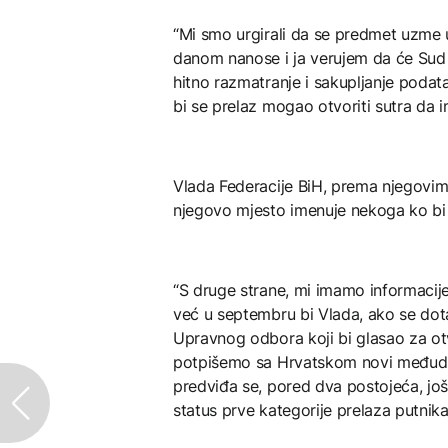
“Mi smo urgirali da se predmet uzme 
danom nanose i ja verujem da će Sud Bi
hitno razmatranje i sakupljanje podatak
bi se prelaz mogao otvoriti sutra da i
Vlada Federacije BiH, prema njegovim 
njegovo mjesto imenuje nekoga ko bi 
“S druge strane, mi imamo informacij
već u septembru bi Vlada, ako se dot
Upravnog odbora koji bi glasao za ot
potpišemo sa Hrvatskom novi među
predviđa se, pored dva postojeća, još č
status prve kategorije prelaza putnika