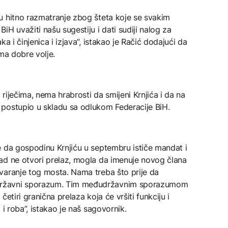
u hitno razmatranje zbog šteta koje se svakim
H uvažiti našu sugestiju i dati sudiji nalog za
a i činjenica i izjava”, istakao je Račić dodajući da
ma dobre volje.
riječima, nema hrabrosti da smijeni Krnjića i da na
postupio u skladu sa odlukom Federacije BiH.
e da gospodinu Krnjiću u septembru ističe mandat i
ad ne otvori prelaz, mogla da imenuje novog člana
varanje tog mosta. Nama treba što prije da
državni sporazum. Tim međudržavnim sporazumom
etiri granična prelaza koja će vršiti funkciju i
 i roba”, istakao je naš sagovornik.