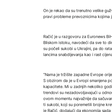
On je rekao da su trenutno velike gu
pravi probleme prevoznicima kojima j
Račić je u razgovoru za Euronews BiH k
Bliskom istoku, navodeći da sve to di
su počeli sukobi u Ukrajini, pa do ra
lancima snabdijevanja kao i rast cijen
“Nama je tržište zapadne Evrope orije
S obzirom da je u Evropi smanjena po
kapacitete. Mi u zadnjih nekoliko go
trendovi su nezadovoljavajući u odnos
ovom momentu najvažnije da sačuvam
ti sukobi, koji su poremetili brojne kre
je Račić, dodajući da ekonomija sada 