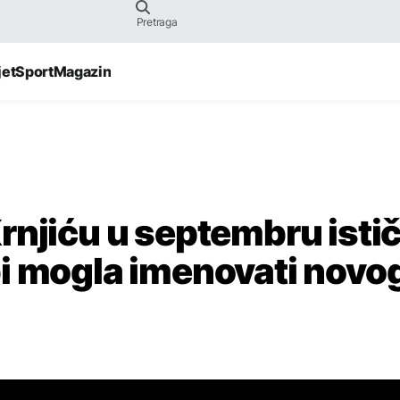
jet
Sport
Magazin
rnjiću u septembru isti
i mogla imenovati novo