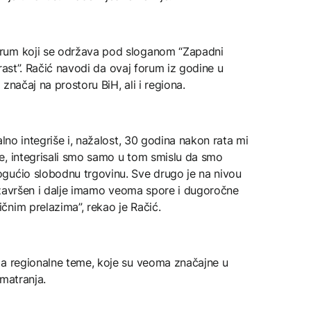
rum koji se održava pod sloganom “Zapadni
i rast”. Račić navodi da ovaj forum iz godine u
značaj na prostoru BiH, ali i regiona.
alno integriše i, nažalost, 30 godina nakon rata mi
e, integrisali smo samo u tom smislu da smo
gućio slobodnu trgovinu. Sve drugo je na nivou
at završen i dalje imamo veoma spore i dugoročne
čnim prelazima”, rekao je Račić.
da regionalne teme, koje su veoma značajne u
zmatranja.