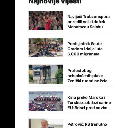
Najnovije vijesti
Navijači Trabzonspora
priredili veliki doček
Mohamedu Salahu
Predsjednik Seute:
Gradom i dalje luta
6.000 migranata
Protest zbog
neisplaćenih plata:
Zenički rudari ne žele
napustiti jamu
"Raspotočje"
Kina preko Maroka i
Turske zaobilazi carine
EU: Brisel pred novim
trgovinskim izazovom
Petrović: RS trenutno