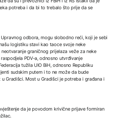
e da su i prevoznici iz FBiH i iz RS istakli da je
ka potreba i da bi to trebalo što prije da se
Upravnog odbora, mogu slobodno reći, koji je sebi
ašu logistiku stavi kao taoce svoje neke
a neotvaranje graničnog prijelaza veže za neke
 raspodjela PDV-a, odnosno utvrđivanje
 Federacija tužila UIO BiH, odnosno Republiku
cijenti sudskim putem i to ne može da bude
 u Gradišci. Most u Gradišci je potreba i građana i
bavještenje da je povodom krivične prijave formiran
žilac.