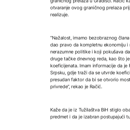
graničnog prelaza u Gradišci. Račić kaž
otvaranje ovog graničnog prelaza prije
realizuje.
“Nažalost, imamo bezobraznog člana 
dao pravo da kompletnu ekonomiju i n
nerazumne politike i koji pokušava d
druge tačke dnevnog reda, kao što je
koeficijenata. Imam informacije da je
Srpsku, gdje traži da se utvrde koefi
presudan faktor da bi se otvorio most
privrede”, rekao je Račić.
Kaže da je iz Tužilaštva BiH stiglo o
predmet i da je izabran postupajući tu