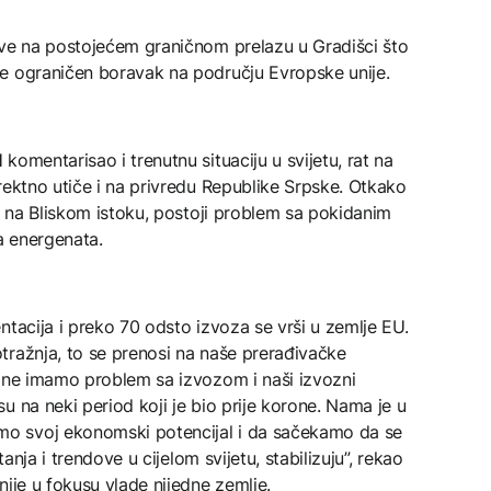
žve na postojećem graničnom prelazu u Gradišci što
e ograničen boravak na području Evropske unije.
omentarisao i trenutnu situaciju u svijetu, rat na
rektno utiče i na privredu Republike Srpske. Otkako
ta na Bliskom istoku, postoji problem sa pokidanim
a energenata.
ntacija i preko 70 odsto izvoza se vrši u zemlje EU.
tražnja, to se prenosi na naše prerađivačke
dine imamo problem sa izvozom i naši izvozni
u na neki period koji je bio prije korone. Nama je u
o svoj ekonomski potencijal i da sačekamo da se
tanja i trendove u cijelom svijetu, stabilizuju”, rekao
nije u fokusu vlade nijedne zemlje.