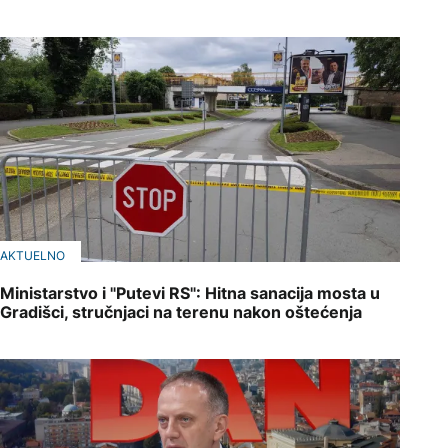
AKTUELNO
Ministarstvo i "Putevi RS": Hitna sanacija mosta u
Gradišci, stručnjaci na terenu nakon oštećenja