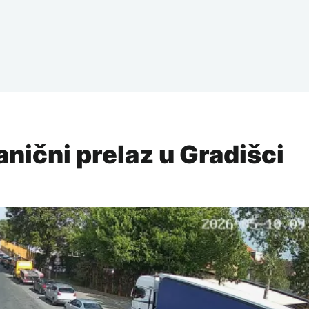
anični prelaz u Gradišci