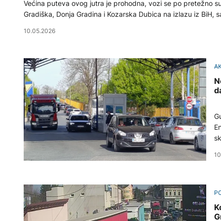
Većina puteva ovog jutra je prohodna, vozi se po pretežno su
Gradiška, Donja Gradina i Kozarska Dubica na izlazu iz BiH,
10.05.2026
A
N
d
Gu
En
sk
10
PO
K
G