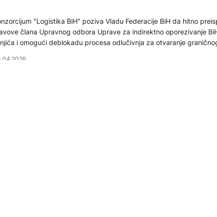
nzorcijum "Logistika BiH" poziva Vladu Federacije BiH da hitno preis
avove člana Upravnog odbora Uprave za indirektno oporezivanje BiH
njića i omogući deblokadu procesa odlučivnja za otvaranje granično
adiška, ključnog logističkog sistema BiH.
.04.2026
KTUELNO
Autoputevi RS" pozivaju sve relevantne institucije da pod
rivične prijave protiv Krnjića
eduzeće "Autoputevi Republike Srpske" pozvalo je sve relevantne ins
, Federaciji BiH, Hrvatskoj i EU, kao i sve građane, da zatraže krivič
govornost člana Upravnog odbora Uprave za indirektno oporezivanj
jada Krnjića koji mjesecima odbija da odobri otvaranje novog granič
.04.2026
Gradišci.