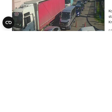
Ko
st
Kr
Gr
03
A
"
k
Pr
RS
od
Zi
03
u 