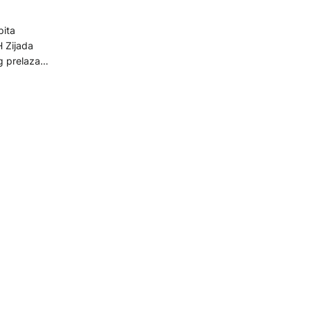
pita
 Zijada
g prelaza
nesu
titucije u
nu
e BiH
nog prelaza