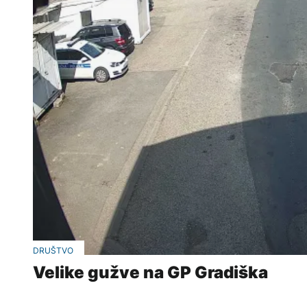
DRUŠTVO
Velike gužve na GP Gradiška