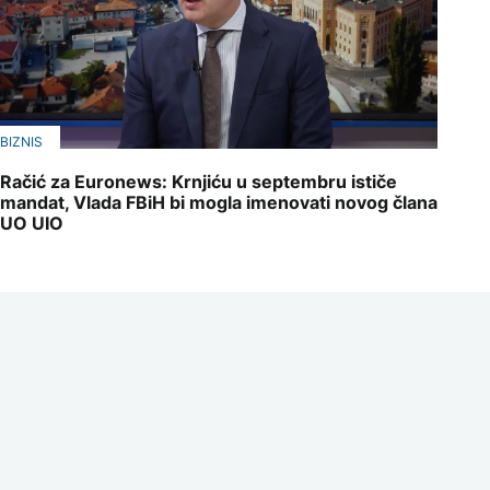
BIZNIS
Račić za Euronews: Krnjiću u septembru ističe
mandat, Vlada FBiH bi mogla imenovati novog člana
UO UIO