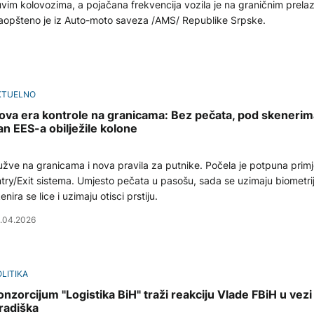
vim kolovozima, a pojačana frekvencija vozila je na graničnim prela
 saopšteno je iz Auto-moto saveza /AMS/ Republike Srpske.
KTUELNO
ova era kontrole na granicama: Bez pečata, pod skenerima
an EES-a obilježile kolone
žve na granicama i nova pravila za putnike. Počela je potpuna prim
try/Exit sistema. Umjesto pečata u pasošu, sada se uzimaju biometrij
enira se lice i uzimaju otisci prstiju.
.04.2026
LITIKA
onzorcijum "Logistika BiH" traži reakciju Vlade FBiH u vezi
radiška