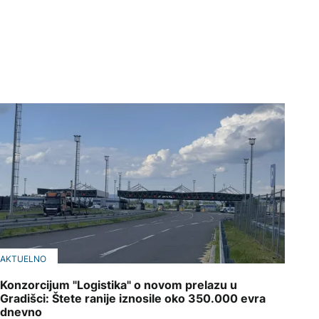
AKTUELNO
Konzorcijum "Logistika" o novom prelazu u
Gradišci: Štete ranije iznosile oko 350.000 evra
dnevno