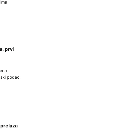
zima
, prvi
jena
ski podaci:
 prelaza